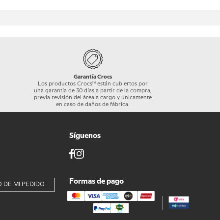
Garantía Crocs
Los productos Crocs™ están cubiertos por
una garantía de 30 días a partir de la compra,
previa revisión del área a cargo y únicamente
en caso de daños de fábrica.
Síguenos
Formas de pago
 DE MI PEDIDO