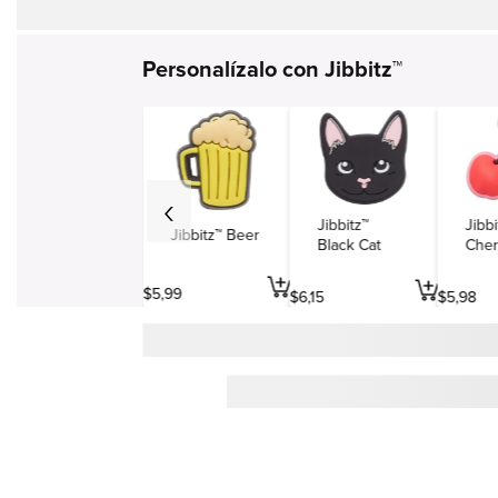
Personalízalo con Jibbitz™
Jibbitz™
Jibbi
Jibbitz™ Beer
Black Cat
Cher
$
5
,
99
$
6
,
15
$
5
,
98