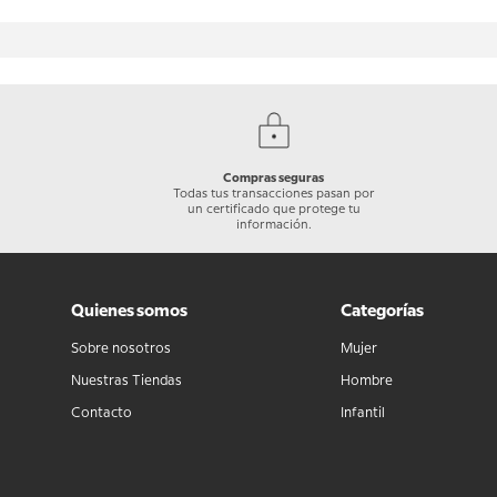
Compras seguras
Todas tus transacciones pasan por
un certificado que protege tu
información.
Quienes somos
Categorías
Sobre nosotros
Mujer
Nuestras Tiendas
Hombre
Contacto
Infantil