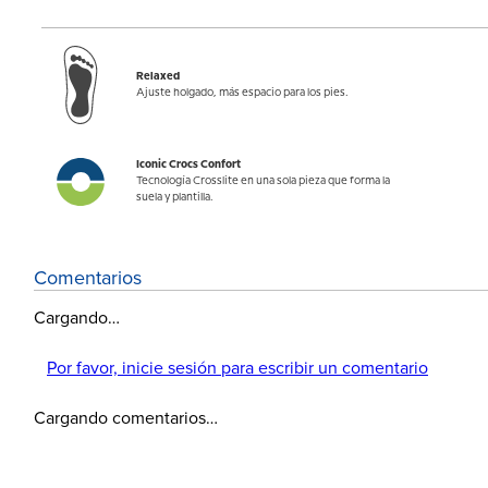
Relaxed
Ajuste holgado, más espacio para los pies.
Iconic Crocs Confort
Tecnología Crosslite en una sola pieza que forma la
suela y plantilla.
Comentarios
Cargando…
Por favor, inicie sesión para escribir un comentario
Cargando comentarios…