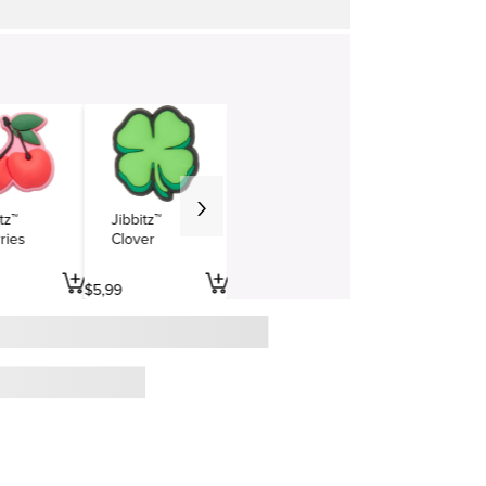
tz™
Jibbitz™
ries
Clover
$
5
,
99