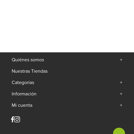
Cargando comentarios…
Quiénes somos
+
Compras seguras
Todas tus transacciones pasan por
Nuestras Tiendas
un certificado que protege tu
información.
Categorías
+
Información
+
Envíos
Envíos a nivel nacional. Tiempo de
Mi cuenta
+
entrega de 2 a 5 días hábiles según
cobertura