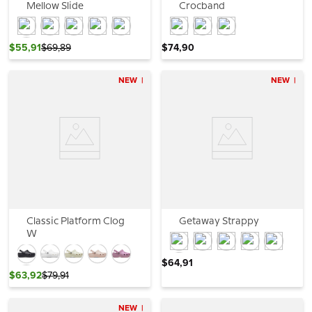
Mellow Slide
Crocband
$
55
,
91
$
69
,
89
$
74
,
90
NEW
NEW
Classic Platform Clog
Getaway Strappy
W
$
64
,
91
$
63
,
92
$
79
,
91
NEW