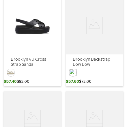
Brooklyn 4U Cross
Brooklyn Backstrap
Strap Sandal
Low Low
$
57
,
40
$
82
,
00
$
57
,
60
$
72
,
00