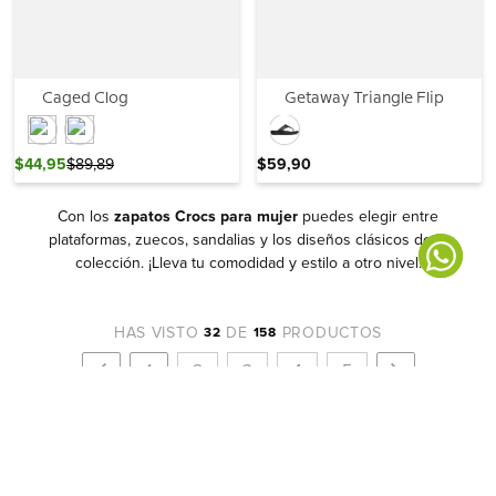
Caged Clog
Getaway Triangle Flip
$
44
,
95
$
89
,
89
$
59
,
90
Con los
zapatos Crocs para mujer
puedes elegir entre
plataformas, zuecos, sandalias y los diseños clásicos de la
colección. ¡Lleva tu comodidad y estilo a otro nivel!
HAS VISTO
DE
PRODUCTOS
32
158
1
2
3
4
5
Quiénes somos
+