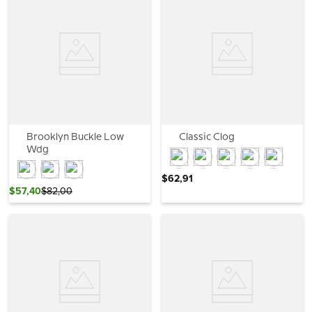
Brooklyn Buckle Low
Classic Clog
Wdg
$
62
,
91
$
57
,
40
$
82
,
00