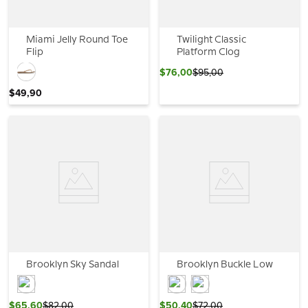
Miami Jelly Round Toe
Twilight Classic
Flip
Platform Clog
$
76
,
00
$
95
,
00
$
49
,
90
Brooklyn Sky Sandal
Brooklyn Buckle Low
$
65
,
60
$
82
,
00
$
50
,
40
$
72
,
00