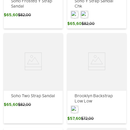
Soho Frosted Y Strap
Soho Y Strap Sandal
Sandal
Chk
$
65
,
60
$
82
,
00
$
65
,
60
$
82
,
00
Soho Two Strap Sandal
Brooklyn Backstrap
Low Low
$
65
,
60
$
82
,
00
$
57
,
60
$
72
,
00