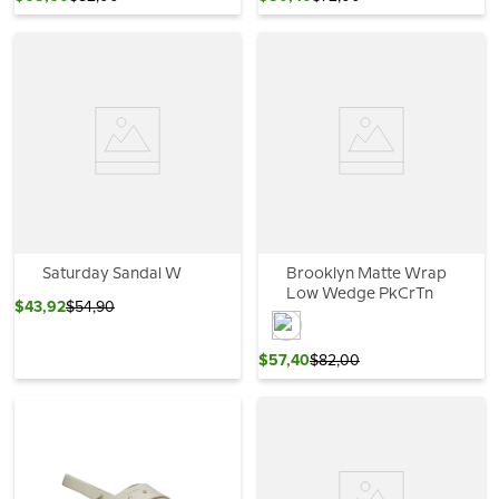
Saturday Sandal W
Brooklyn Matte Wrap
Low Wedge PkCrTn
$
43
,
92
$
54
,
90
$
57
,
40
$
82
,
00