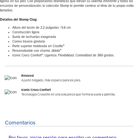
ligeras en tus pies. Con proporciones dramáticas que elevan su valentía inherente y todos los
encantos de personalización, la colección Stomp te permite caminar al ritmo de tu propio estilo
llamativo.
Detalles del Stomp Clog:
Altura del tacón de 2.2 pulgadas | 5.6 cm
Construcción ligera
Suela de tachuelas exagerada
Correa trasera giratoria
Parte superior moldeada en Croslite™
Personalizable con charms Jibbitz™
Iconic Crocs Comfort™: Ligereza. Flexibilidad. Comodidad de 360 grados.
Relaxed
Ajuste holgado, más espacio para los pies.
Iconic Crocs Confort
Tecnología Crosslite en una sola pieza que forma la suela y plantilla.
Comentarios
Por favor, inicie sesión para escribir un comentario