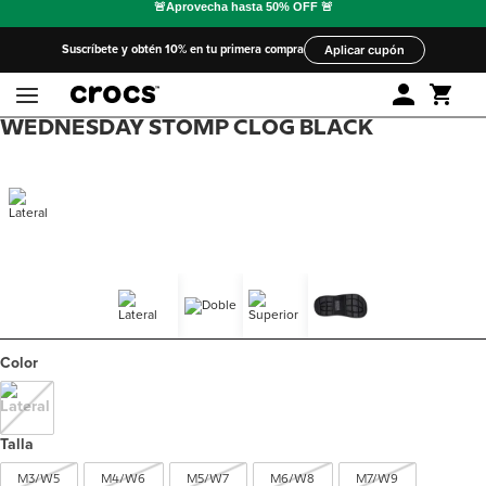
Suscríbete y obtén 10% en tu primera compra
Aplicar cupón
WEDNESDAY STOMP CLOG BLACK
Color
Talla
M3/W5
M4/W6
M5/W7
M6/W8
M7/W9