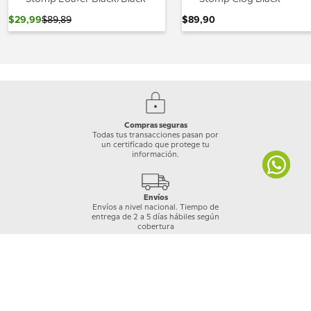
$
29
,
99
$
89
,
89
$
89
,
90
Compras seguras
Todas tus transacciones pasan por
un certificado que protege tu
información.
Envíos
Envíos a nivel nacional. Tiempo de
entrega de 2 a 5 días hábiles según
cobertura
Garantía Crocs
Los productos Crocs™ están cubiertos por
una garantía de 30 días a partir de la compra,