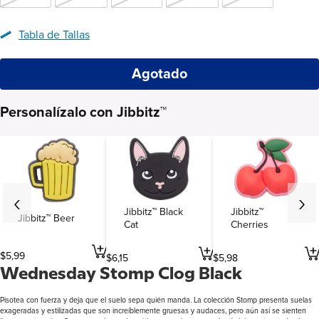
Tabla de Tallas
Agotado
Personalízalo con Jibbitz™
Jibbitz™ Black
Jibbitz™
Jibbitz™ Beer
Cat
Cherries
$
5
,
99
$
6
,
15
$
5
,
98
Wednesday Stomp Clog Black
Pisotea con fuerza y deja que el suelo sepa quién manda. La colección Stomp presenta suelas
exageradas y estilizadas que son increíblemente gruesas y audaces, pero aún así se sienten