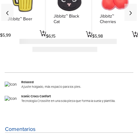
Jibbitz™ Black
Jibbitz™
Jibbitz™ Beer
Cat
Cherries
$
5
,
99
$
6
,
15
$
5
,
98
Relaxed
Ajuste holgado, más espacio para los pies.
Iconic Crocs Confort
Tecnología Crosslite en una sola pieza que forma la suela y plantilla.
Comentarios