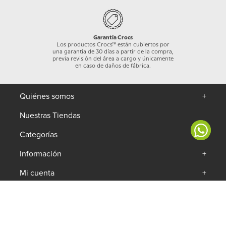
Garantía Crocs
Los productos Crocs™ están cubiertos por
una garantía de 30 días a partir de la compra,
previa revisión del área a cargo y únicamente
en caso de daños de fábrica.
Quiénes somos
+
Nuestras Tiendas
Categorías
+
Información
+
Mi cuenta
+