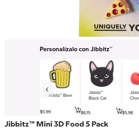
Simbolos y varios
Viajes y entretenimiento
Profesiones
Personalízalo con Jibbitz™
Jibbitz™
Jibbi
Jibbitz™ Beer
Black Cat
Cher
$
5
,
99
$
6
,
15
$
5
,
98
Jibbitz™ Mini 3D Food 5 Pack