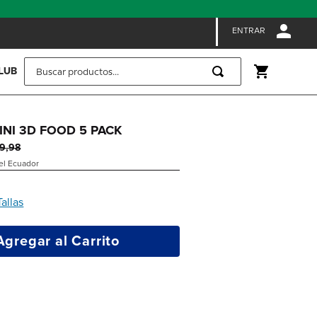
ENTRAR
Buscar productos...
LUB
MINI 3D FOOD 5 PACK
19
,
98
 el Ecuador
Tallas
Agregar al Carrito