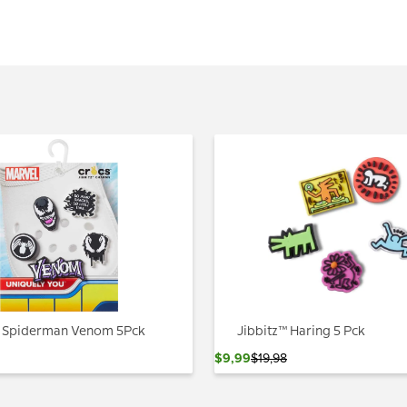
™ Spiderman Venom 5Pck
Jibbitz™ Haring 5 Pck
$
9
,
99
$
19
,
98