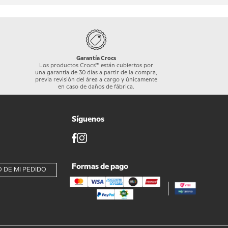
Garantía Crocs
Los productos Crocs™ están cubiertos por
una garantía de 30 días a partir de la compra,
previa revisión del área a cargo y únicamente
en caso de daños de fábrica.
Síguenos
Formas de pago
 DE MI PEDIDO