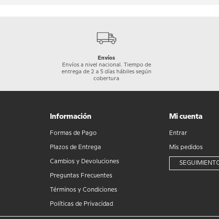
Envíos
Envíos a nivel nacional. Tiempo de
entrega de 2 a 5 días hábiles según
cobertura
Información
Mi cuenta
Formas de Pago
Entrar
Plazos de Entrega
Mis pedidos
Cambios y Devoluciones
SEGUIMIENTO
Preguntas Frecuentes
Términos y Condiciones
Políticas de Privacidad