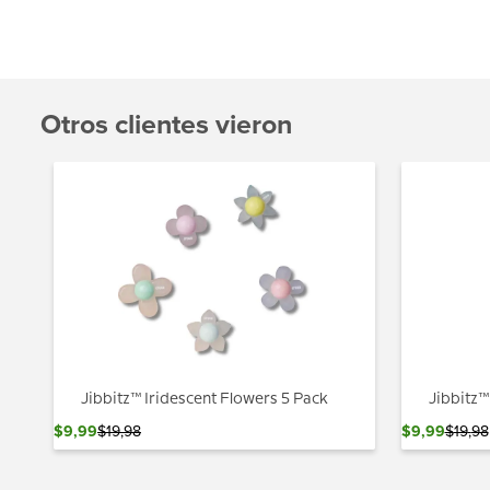
Otros clientes vieron
Jibbitz™ Iridescent Flowers 5 Pack
Jibbitz
$
9
,
99
$
19
,
98
$
9
,
99
$
19
,
98