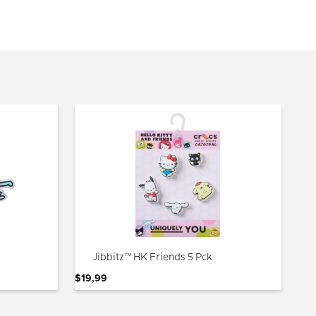
Jibbitz™ HK Friends 5 Pck
$
19
,
99