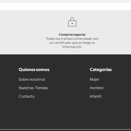
Compras seguras
Todas tus transacciones pasan por
un certificado que protege tu
información.
Quienes somos
Categorías
Sobre nosotros
Mujer
Nuestras Tiendas
Hombre
Contacto
Infantil