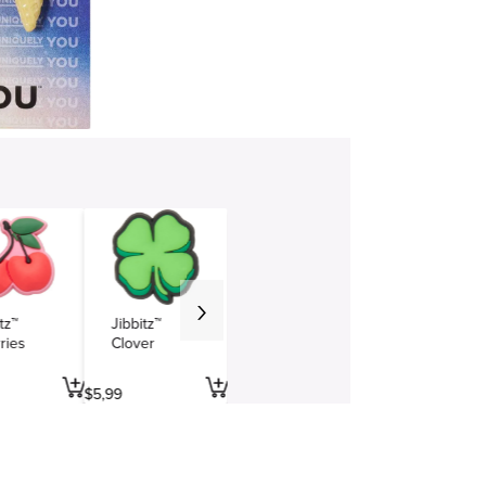
tz™
Jibbitz™
ries
Clover
$
5
,
99