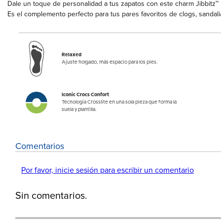
Dale un toque de personalidad a tus zapatos con este charm Jibbitz™
Es el complemento perfecto para tus pares favoritos de clogs, sandali
Relaxed
Ajuste holgado, más espacio para los pies.
Iconic Crocs Confort
Tecnología Crosslite en una sola pieza que forma la
suela y plantilla.
Comentarios
Por favor, inicie sesión para escribir un comentario
Sin comentarios.