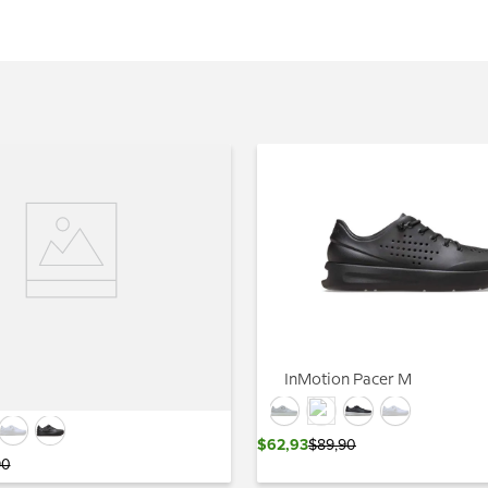
n Pacer M
InMotion Pacer M
here/White
$
62
,
93
$
89
,
90
90