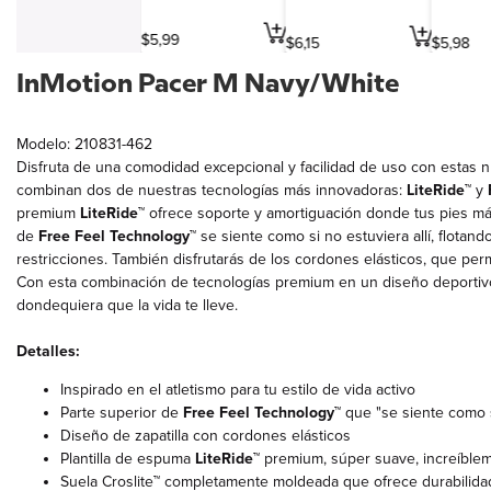
Simbolos y varios
$
5
,
99
$
6
,
15
$
5
,
98
Viajes y entretenimiento
InMotion Pacer M Navy/White
Profesiones
Modelo: 210831-462
Disfruta de una comodidad excepcional y facilidad de uso con estas 
combinan dos de nuestras tecnologías más innovadoras:
LiteRide™
y
premium
LiteRide™
ofrece soporte y amortiguación donde tus pies más 
de
Free Feel Technology™
se siente como si no estuviera allí, flotan
restricciones. También disfrutarás de los cordones elásticos, que permi
Con esta combinación de tecnologías premium en un diseño deportivo,
dondequiera que la vida te lleve.
Detalles:
Inspirado en el atletismo para tu estilo de vida activo
Parte superior de
Free Feel Technology™
que "se siente como si
Diseño de zapatilla con cordones elásticos
Plantilla de espuma
LiteRide™
premium, súper suave, increíbleme
Suela Croslite™ completamente moldeada que ofrece durabilidad