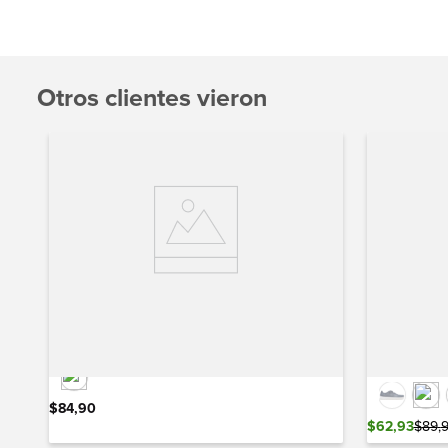
Otros clientes vieron
InMotion Micro Geo Clog
InMotio
Atmosp
$
84
,
90
$
62
,
93
$
89
,