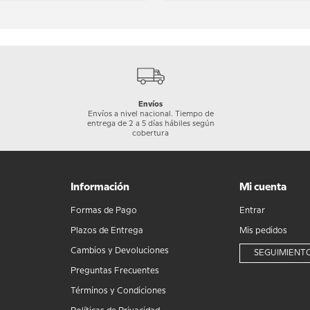
Envíos
Envíos a nivel nacional. Tiempo de
entrega de 2 a 5 días hábiles según
cobertura
Información
Mi cuenta
Formas de Pago
Entrar
Plazos de Entrega
Mis pedidos
Cambios y Devoluciones
SEGUIMIENTO
Preguntas Frecuentes
Términos y Condiciones