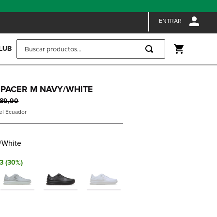
ENTRAR
Buscar productos...
LUB
 PACER M NAVY/WHITE
89
,
90
 el Ecuador
/White
3
(
30
%)