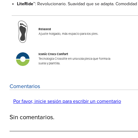
LiteRide™
: Revolucionario. Suavidad que se adapta. Comodidad
Relaxed
Ajuste holgado, más espacio para los pies.
Iconic Crocs Confort
Tecnología Crosslite en una sola pieza que forma la
suela y plantilla.
Comentarios
Por favor, inicie sesión para escribir un comentario
Sin comentarios.