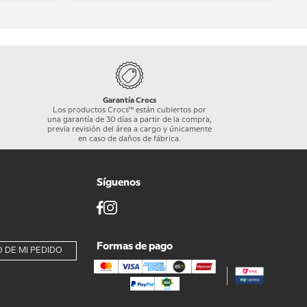
Garantía Crocs
Los productos Crocs™ están cubiertos por
una garantía de 30 días a partir de la compra,
previa revisión del área a cargo y únicamente
en caso de daños de fábrica.
Síguenos
Formas de pago
 DE MI PEDIDO