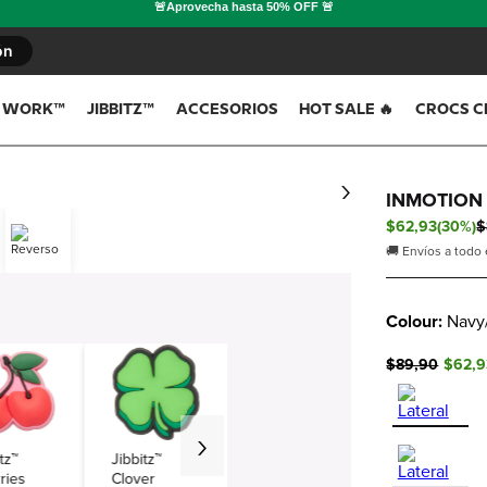
ón
T WORK™
JIBBITZ™
ACCESORIOS
HOT SALE 🔥
CROCS C
INMOTION
Tendencias
Tendencias
Tendencias
$
62
,
93
(
30%
)
$
🚚 Envíos a todo
Lanzamientos
Lanzamientos
Lanzamientos
Colour:
Navy
$89,90
$62,9
tz™
Jibbitz™
ries
Clover