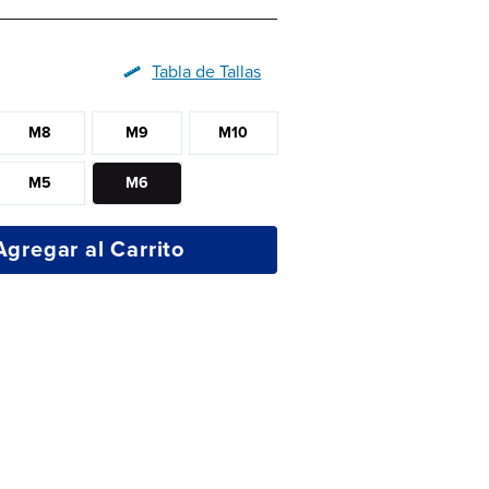
Tabla de Tallas
M8
M9
M10
M5
M6
Agregar al Carrito