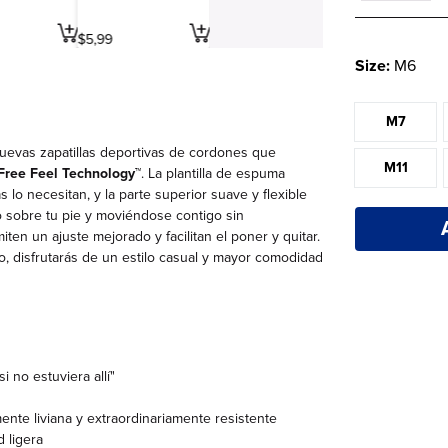
$
5
,
99
Size:
M6
M7
nuevas zapatillas deportivas de cordones que
M11
Free Feel Technology™
. La plantilla de espuma
lo necesitan, y la parte superior suave y flexible
do sobre tu pie y moviéndose contigo sin
ten un ajuste mejorado y facilitan el poner y quitar.
 disfrutarás de un estilo casual y mayor comodidad
 no estuviera allí"
nte liviana y extraordinariamente resistente
 ligera