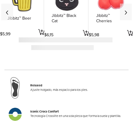
Jibbitz™ Black
Jibbitz™
Jibbitz™ Beer
Cat
Cherries
$
5
,
99
$
6
,
15
$
5
,
98
Relaxed
Ajuste holgado, más espacio para los pies.
Iconic Crocs Confort
Tecnología Crosslite en una sola pieza que forma la suela y plantilla.