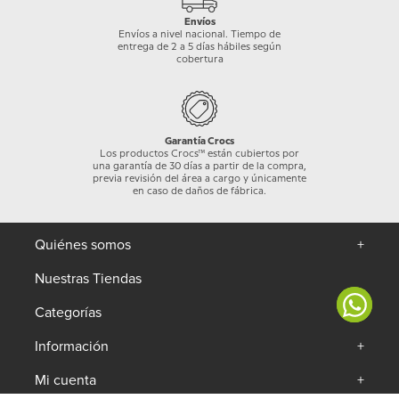
Envíos
Envíos a nivel nacional. Tiempo de
entrega de 2 a 5 días hábiles según
cobertura
Garantía Crocs
Los productos Crocs™ están cubiertos por
una garantía de 30 días a partir de la compra,
previa revisión del área a cargo y únicamente
en caso de daños de fábrica.
Quiénes somos
+
Nuestras Tiendas
Categorías
+
Información
+
Mi cuenta
+