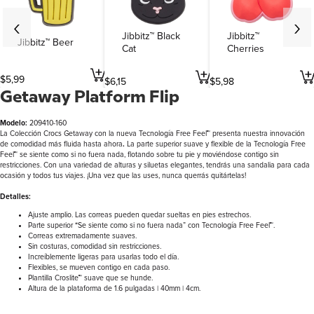
Jibbitz™ Black
Jibbitz™
Jibbitz™ Beer
Cat
Cherries
$
5
,
99
$
6
,
15
$
5
,
98
Getaway Platform Flip
Modelo:
209410-160
La Colección Crocs Getaway con la nueva Tecnología Free Feel™ presenta nuestra innovación
de comodidad más fluida hasta ahora
.
La parte superior suave y flexible de la Tecnología Free
Feel™ se siente como si no fuera nada, flotando sobre tu pie y moviéndose contigo sin
restricciones. Con una variedad de alturas y siluetas elegantes, tendrás una sandalia para cada
ocasión y todos tus viajes. ¡Una vez que las uses, nunca querrás quitártelas!
Detalles:
Ajuste amplio. Las correas pueden quedar sueltas en pies estrechos.
Parte superior “Se siente como si no fuera nada” con Tecnología Free Feel™.
Correas extremadamente suaves.
Sin costuras, comodidad sin restricciones.
Increíblemente ligeras para usarlas todo el día.
Flexibles, se mueven contigo en cada paso.
Plantilla Croslite™ suave que se hunde.
Altura de la plataforma de 1.6 pulgadas | 40mm | 4cm.