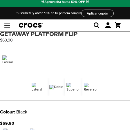
Suscríbete y obtén 10% en tu primera compra
Aplicar cupón
GETAWAY PLATFORM FLIP
$
69
,
90
Colour:
Black
$69,90