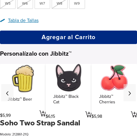
W5
W6
W7
W8
W9
Tabla de Tallas
Agregar al Carrito
Personalízalo con Jibbitz™
Jibbitz™ Black
Jibbitz™
Jibbitz™ Beer
Cat
Cherries
$
5
,
99
$
6
,
15
$
5
,
98
Soho Two Strap Sandal
Modelo: 212861-21Q