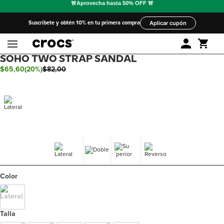
Suscríbete y obtén 10% en tu primera compra
Aplicar cupón
SOHO TWO STRAP SANDAL
$
65
,
60
(
20%
)
$
82
,
00
Color
Talla