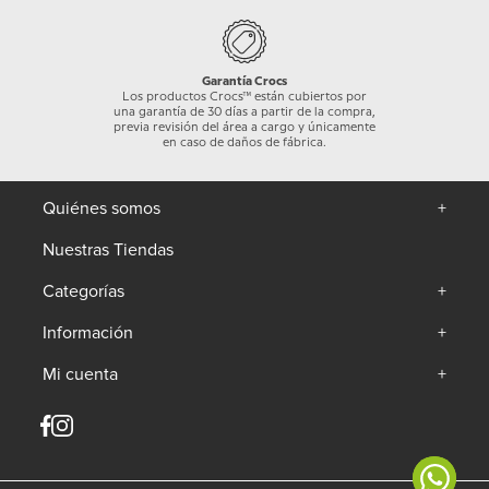
Garantía Crocs
Los productos Crocs™ están cubiertos por
una garantía de 30 días a partir de la compra,
previa revisión del área a cargo y únicamente
en caso de daños de fábrica.
Quiénes somos
+
Nuestras Tiendas
Categorías
+
Información
+
Mi cuenta
+