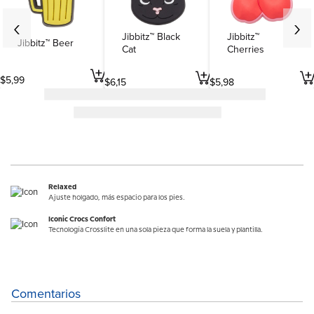
Jibbitz™ Black
Jibbitz™
Jibbitz™ Beer
Cat
Cherries
$
5
,
99
$
6
,
15
$
5
,
98
Relaxed
Ajuste holgado, más espacio para los pies.
Iconic Crocs Confort
Tecnología Crosslite en una sola pieza que forma la suela y plantilla.
Comentarios