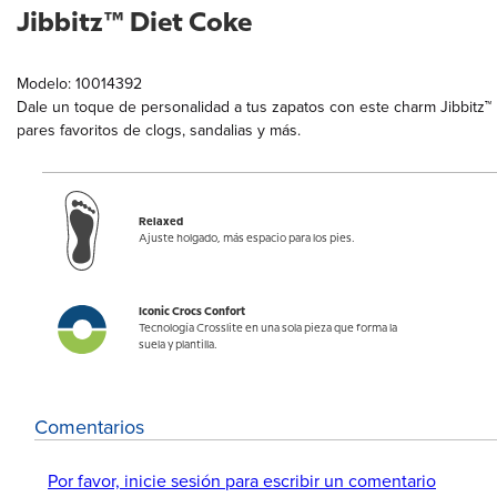
Jibbitz™ Diet Coke
Modelo: 10014392
Dale un toque de personalidad a tus zapatos con este charm Jibbitz™
pares favoritos de clogs, sandalias y más.
Relaxed
Ajuste holgado, más espacio para los pies.
Iconic Crocs Confort
Tecnología Crosslite en una sola pieza que forma la
suela y plantilla.
Comentarios
Por favor, inicie sesión para escribir un comentario