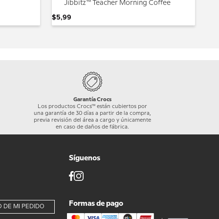
Jibbitz™ Teacher Morning Coffee
$
5
,
99
Garantía Crocs
Los productos Crocs™ están cubiertos por
una garantía de 30 días a partir de la compra,
previa revisión del área a cargo y únicamente
en caso de daños de fábrica.
Síguenos
Formas de pago
 DE MI PEDIDO