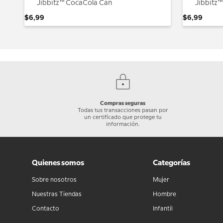
Jibbitz™ CocaCola Can
Jibbitz™
$
6
,
99
$
6
,
99
Compras seguras
Todas tus transacciones pasan por
un certificado que protege tu
información.
Quienes somos
Categorías
Sobre nosotros
Mujer
Nuestras Tiendas
Hombre
Contacto
Infantil