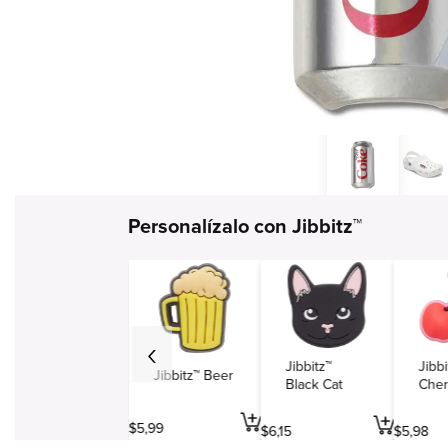
Simbolos y varios
Viajes y entretenimiento
Profesiones
Personalízalo con Jibbitz™
Jibbitz™
Jibbi
Jibbitz™ Beer
Black Cat
Cher
$
5
,
99
$
6
,
15
$
5
,
98