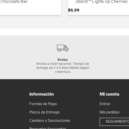
 Chocolate Bar
Jibbitz™ Lights Up Cherries
$
6
,
99
Envíos
Envíos a nivel nacional. Tiempo de
entrega de 2 a 5 días hábiles según
cobertura
Información
Mi cuenta
Formas de Pago
Entrar
Plazos de Entrega
Mis pedidos
Cambios y Devoluciones
SEGUIMIENTO