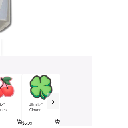
tz™
Jibbitz™
ries
Clover
$
5
,
99