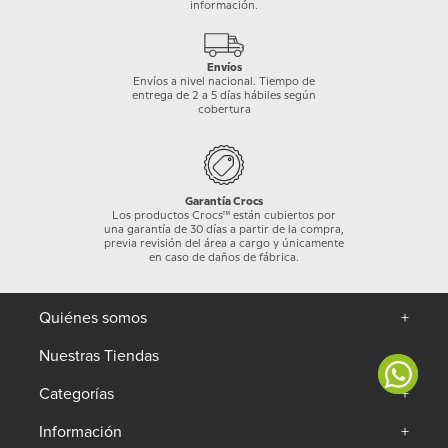
información.
Envíos
Envíos a nivel nacional. Tiempo de
entrega de 2 a 5 días hábiles según
cobertura
Garantía Crocs
Los productos Crocs™ están cubiertos por
una garantía de 30 días a partir de la compra,
previa revisión del área a cargo y únicamente
en caso de daños de fábrica.
Quiénes somos
+
Nuestras Tiendas
Categorías
+
Información
+