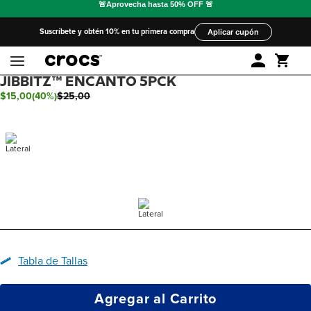
Suscríbete y obtén 10% en tu primera compra
Aplicar cupón
JIBBITZ™ ENCANTO 5PCK
$
15
,
00
(
40%
)
$
25
,
00
Tabla de Tallas
Agregar al Carrito