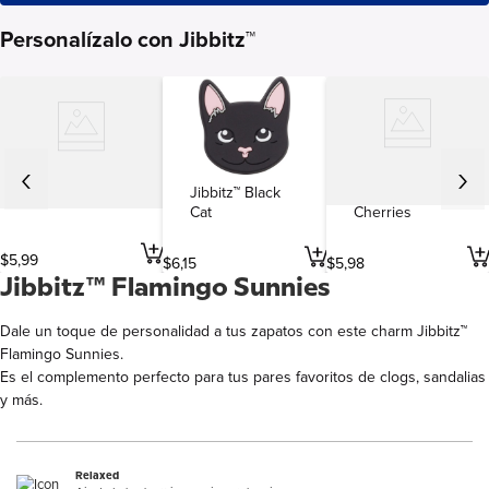
Personalízalo con Jibbitz™
Jibbitz™ Black
Jibbitz™
Jibbitz™ Beer
Cat
Cherries
$
5
,
99
$
6
,
15
$
5
,
98
Jibbitz™ Flamingo Sunnies
Dale un toque de personalidad a tus zapatos con este charm Jibbitz™
Flamingo Sunnies.
Es el complemento perfecto para tus pares favoritos de clogs, sandalias
y más.
Relaxed