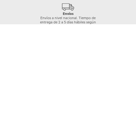
Envíos
Envíos a nivel nacional. Tiempo de
entrega de 2 a 5 días hábiles según
cobertura
Garantía Crocs
Los productos Crocs™ están cubiertos por
una garantía de 30 días a partir de la compra,
previa revisión del área a cargo y únicamente
en caso de daños de fábrica.
Quiénes somos
+
Nuestras Tiendas
Categorías
+
Información
+
Mi cuenta
+