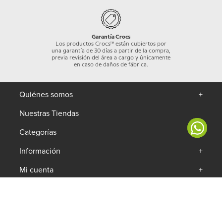
Garantía Crocs
Los productos Crocs™ están cubiertos por
una garantía de 30 días a partir de la compra,
previa revisión del área a cargo y únicamente
en caso de daños de fábrica.
Quiénes somos
+
Nuestras Tiendas
Categorías
+
Información
+
Mi cuenta
+