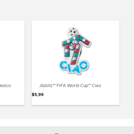
Mexico
Jibbitz™ FIFA World Cup™ Ciao
$
5
,
99