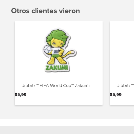
Otros clientes vieron
Jibbitz™ FIFA World Cup™ Zakumi
Jibbitz™
$
5
,
99
$
5
,
99