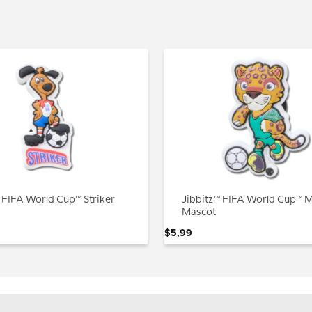
 FIFA World Cup™ Striker
Jibbitz™ FIFA World Cup™ 
Mascot
$
5
,
99