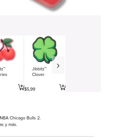
tz™
Jibbitz™
ries
Clover
$
5
,
99
 NBA Chicago Bulls 2.
as y más.