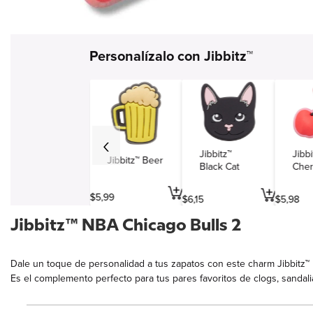
Simbolos y varios
Viajes y entretenimiento
Personalízalo con Jibbitz™
Profesiones
Jibbitz™
Jibbi
Jibbitz™ Beer
Black Cat
Cher
$
5
,
99
$
6
,
15
$
5
,
98
Jibbitz™ NBA Chicago Bulls 2
Dale un toque de personalidad a tus zapatos con este charm Jibbitz™
Es el complemento perfecto para tus pares favoritos de clogs, sandali