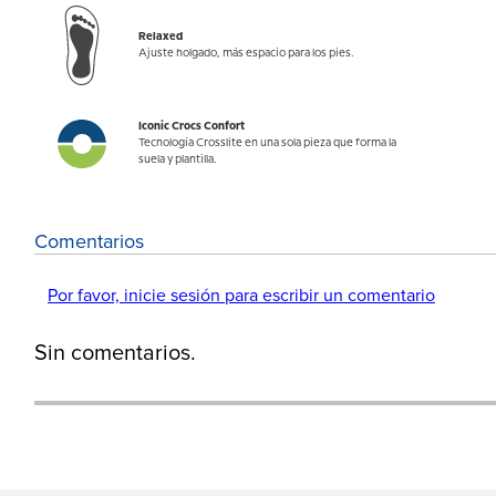
Relaxed
Ajuste holgado, más espacio para los pies.
Iconic Crocs Confort
Tecnología Crosslite en una sola pieza que forma la
suela y plantilla.
Comentarios
Por favor, inicie sesión para escribir un comentario
Sin comentarios.