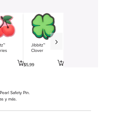
tz™
Jibbitz™
ries
Clover
$
5
,
99
earl Safety Pin.
as y más.