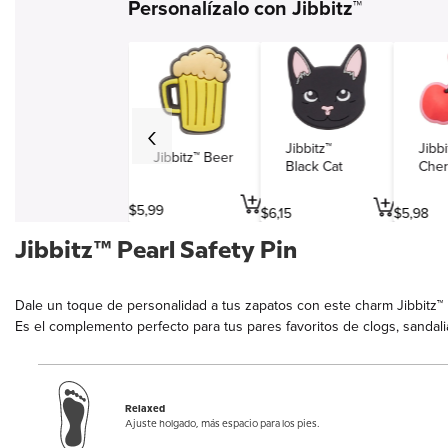
Personalízalo con Jibbitz™
Simbolos y varios
Viajes y entretenimiento
Profesiones
Jibbitz™
Jibbi
Jibbitz™ Beer
Black Cat
Cher
$
5
,
99
$
6
,
15
$
5
,
98
Jibbitz™ Pearl Safety Pin
Dale un toque de personalidad a tus zapatos con este charm Jibbitz™ P
Es el complemento perfecto para tus pares favoritos de clogs, sandali
Relaxed
Ajuste holgado, más espacio para los pies.