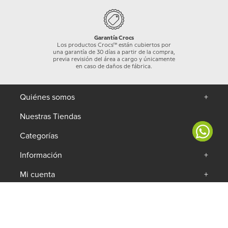
Garantía Crocs
Los productos Crocs™ están cubiertos por
una garantía de 30 días a partir de la compra,
previa revisión del área a cargo y únicamente
en caso de daños de fábrica.
Quiénes somos
+
Nuestras Tiendas
Categorías
+
Información
+
Mi cuenta
+