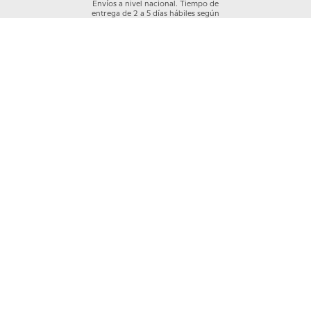
Envíos a nivel nacional. Tiempo de
entrega de 2 a 5 días hábiles según
cobertura
Garantía Crocs
Los productos Crocs™ están cubiertos por
una garantía de 30 días a partir de la compra,
previa revisión del área a cargo y únicamente
en caso de daños de fábrica.
Quiénes somos
+
Nuestras Tiendas
Categorías
+
Información
+
Mi cuenta
+