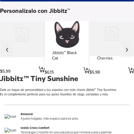
Personalízalo con Jibbitz™
Jibbitz™ Black
Jibbitz™
Jibbitz™ Beer
Cat
Cherries
$
5
,
99
$
6
,
15
$
5
,
98
Jibbitz™ Tiny Sunshine
Dale un toque de personalidad a tus zapatos con este charm Jibbitz™ Tiny Sunshine.
Es el complemento perfecto para tus pares favoritos de clogs, sandalias y más.
Relaxed
Ajuste holgado, más espacio para los pies.
Iconic Crocs Confort
Tecnología Crosslite en una sola pieza que forma la suela y plantilla.