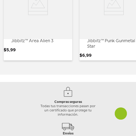
Jibbitz™ Area Alien 3
Jibbitz™ Punk Gunmetal
Star
$
5
,
99
$
6
,
99
Compras seguras
Todas tus transacciones pasan por
un certificado que protege tu
información.
Envíos