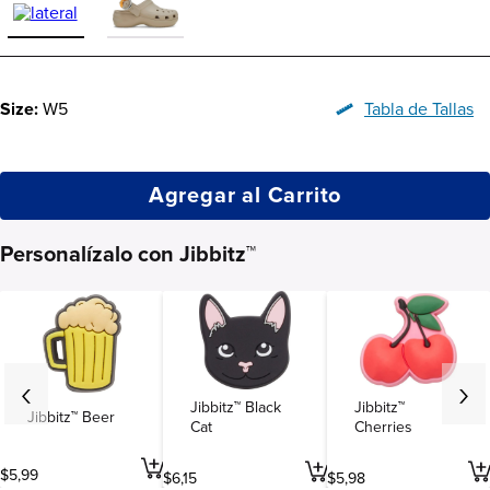
Size:
W5
Tabla de Tallas
Agregar al Carrito
Personalízalo con Jibbitz™
Jibbitz™ Black
Jibbitz™
Jibbitz™ Beer
Cat
Cherries
$
5
,
99
$
6
,
15
$
5
,
98