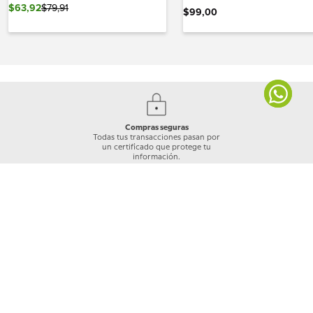
$
63
,
92
$
79
,
91
$
99
,
00
Compras seguras
Todas tus transacciones pasan por
un certificado que protege tu
información.
Envíos
Envíos a nivel nacional. Tiempo de
entrega de 2 a 5 días hábiles según
cobertura
Garantía Crocs
Los productos Crocs™ están cubiertos por