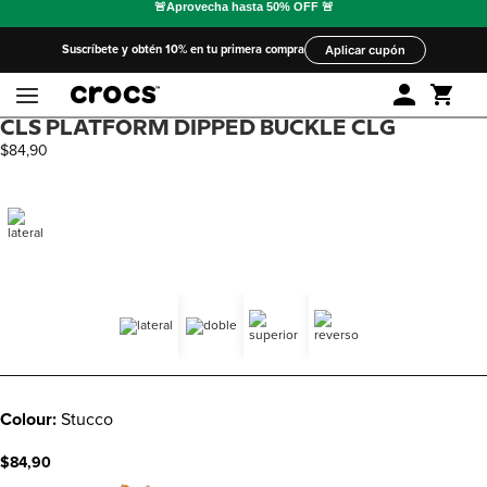
Suscríbete y obtén 10% en tu primera compra
Aplicar cupón
CLS PLATFORM DIPPED BUCKLE CLG
$
84
,
90
Colour:
Stucco
$84,90