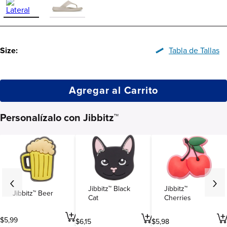
Size:
Tabla de Tallas
Agregar al Carrito
Personalízalo con Jibbitz™
Jibbitz™ Black
Jibbitz™
Jibbitz™ Beer
Cat
Cherries
$
5
,
99
$
6
,
15
$
5
,
98