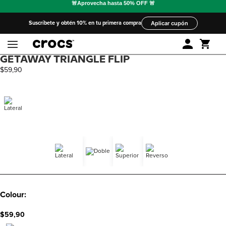
Suscríbete y obtén 10% en tu primera compra
Aplicar cupón
GETAWAY TRIANGLE FLIP
$
59
,
90
Colour:
$59,90