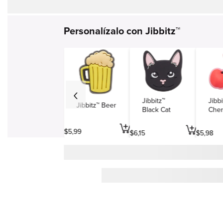
Personalízalo con Jibbitz™
Jibbitz™
Jibbi
Jibbitz™ Beer
Black Cat
Cher
$
5
,
99
$
6
,
15
$
5
,
98