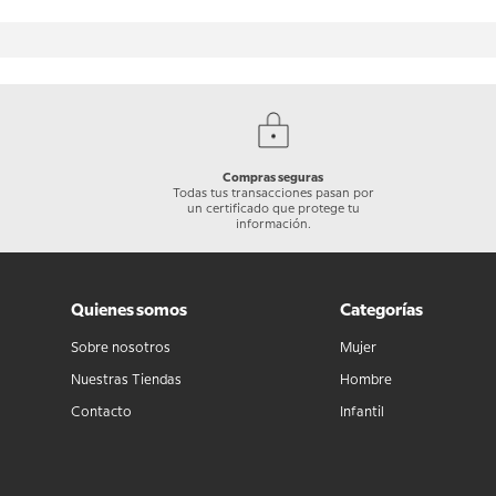
Compras seguras
Todas tus transacciones pasan por
un certificado que protege tu
información.
Quienes somos
Categorías
Sobre nosotros
Mujer
Nuestras Tiendas
Hombre
Contacto
Infantil