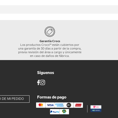
Garantía Crocs
Los productos Crocs™ están cubiertos por
una garantía de 30 días a partir de la compra,
previa revisión del área a cargo y únicamente
en caso de daños de fábrica.
Síguenos
Formas de pago
 DE MI PEDIDO