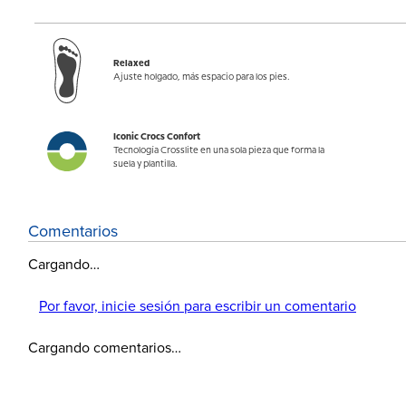
Relaxed
Ajuste holgado, más espacio para los pies.
Iconic Crocs Confort
Tecnología Crosslite en una sola pieza que forma la
suela y plantilla.
Comentarios
Cargando…
Por favor, inicie sesión para escribir un comentario
Cargando comentarios…