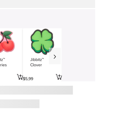
tz™
Jibbitz™
ries
Clover
$
5
,
99