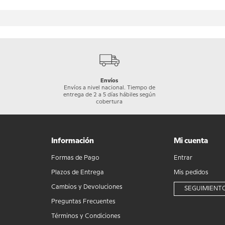
Envíos
Envíos a nivel nacional. Tiempo de
entrega de 2 a 5 días hábiles según
cobertura
Información
Mi cuenta
Formas de Pago
Entrar
Plazos de Entrega
Mis pedidos
Cambios y Devoluciones
SEGUIMIENTO
Preguntas Frecuentes
Términos y Condiciones