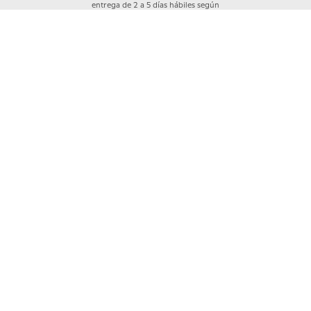
entrega de 2 a 5 días hábiles según
cobertura
Garantía Crocs
Los productos Crocs™ están cubiertos por
una garantía de 30 días a partir de la compra,
previa revisión del área a cargo y únicamente
en caso de daños de fábrica.
Quiénes somos
+
Nuestras Tiendas
Categorías
+
Información
+
Mi cuenta
+