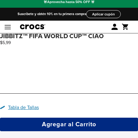
Suscríbete y obtén 10% en tu primera compra
Aplicar cupón
JIBBITZ™ FIFA WORLD CUP™ CIAO
$
5
,
99
Tabla de Tallas
Agregar al Carrito