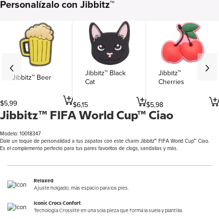
Personalízalo con Jibbitz™
Jibbitz™ Black
Jibbitz™
Jibbitz™ Beer
Cat
Cherries
$
5
,
99
$
6
,
15
$
5
,
98
Jibbitz™ FIFA World Cup™ Ciao
Modelo: 10018347
Dale un toque de personalidad a tus zapatos con este charm Jibbitz™ FIFA World Cup™ Ciao.
Es el complemento perfecto para tus pares favoritos de clogs, sandalias y más.
Relaxed
Ajuste holgado, más espacio para los pies.
Iconic Crocs Confort
Tecnología Crosslite en una sola pieza que forma la suela y plantilla.