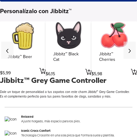
Personalízalo con Jibbitz™
Jibbitz™ Black
Jibbitz™
Jibbitz™ Beer
Cat
Cherries
$
5
,
99
$
6
,
15
$
5
,
98
Jibbitz™ Grey Game Controller
Dale un toque de personalidad a tus zapatos con este charm Jibbitz™ Grey Game Controller.
Es el complemento perfecto para tus pares favoritos de clogs, sandalias y más.
Relaxed
Ajuste holgado, más espacio para los pies.
Iconic Crocs Confort
Tecnología Crosslite en una sola pieza que forma la suela y plantilla.