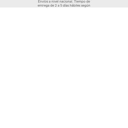
Envíos a nivel nacional. Tiempo de
entrega de 2 a 5 días hábiles según
cobertura
Garantía Crocs
Los productos Crocs™ están cubiertos por
una garantía de 30 días a partir de la compra,
previa revisión del área a cargo y únicamente
en caso de daños de fábrica.
Quiénes somos
+
Nuestras Tiendas
Categorías
+
Información
+
Mi cuenta
+