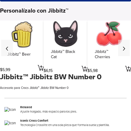
Personalízalo con Jibbitz™
Jibbitz™ Black
Jibbitz™
Jibbitz™ Beer
Cat
Cherries
$
5
,
99
$
6
,
15
$
5
,
98
Jibbitz™ Jibbitz BW Number 0
Accesorio para Crocs Jibbitz™ Jibbitz BW Number 0
Relaxed
Ajuste holgado, más espacio para los pies.
Iconic Crocs Confort
Tecnología Crosslite en una sola pieza que forma la suela y plantilla.