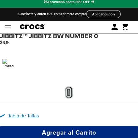
Suscríbete y obtén 10% en tu primera compra
Aplicar cupón
JIBBITZ™ JIBBITZ BW NUMBER 0
$
6
,
15
Tabla de Tallas
Agregar al Carrito