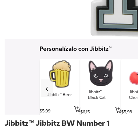
Simbolos y varios
Viajes y entretenimiento
Profesiones
Personalízalo con Jibbitz™
Jibbitz™
Jibbi
Jibbitz™ Beer
Black Cat
Cher
$
5
,
99
$
6
,
15
$
5
,
98
Jibbitz™ Jibbitz BW Number 1