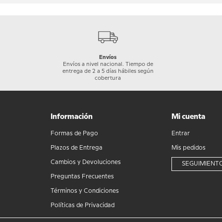
Envíos
Envíos a nivel nacional. Tiempo de
entrega de 2 a 5 días hábiles según
cobertura
Información
Mi cuenta
Formas de Pago
Entrar
Plazos de Entrega
Mis pedidos
Cambios y Devoluciones
SEGUIMIENTO
Preguntas Frecuentes
Términos y Condiciones
Políticas de Privacidad