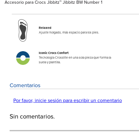
Accesorio para Crocs Jibbitz™ Jibbitz BW Number 1
Relaxed
Ajuste holgado, más espacio para los pies.
Iconic Crocs Confort
Tecnología Crosslite en una sola pieza que forma la
suela y plantilla.
Comentarios
Por favor, inicie sesión para escribir un comentario
Sin comentarios.