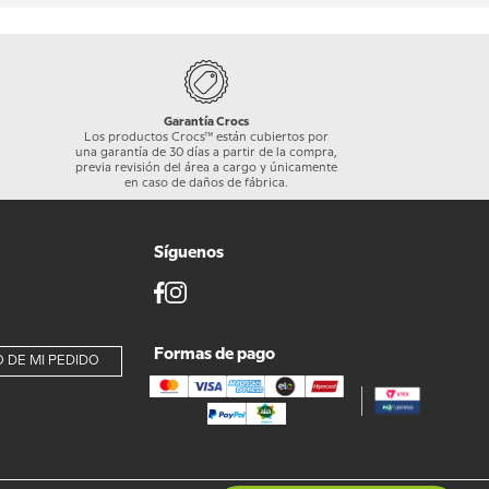
Garantía Crocs
Los productos Crocs™ están cubiertos por
una garantía de 30 días a partir de la compra,
previa revisión del área a cargo y únicamente
en caso de daños de fábrica.
Síguenos
Formas de pago
 DE MI PEDIDO