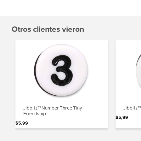
Otros clientes vieron
Jibbitz™ Number Three Tiny
Jibbitz™
Friendship
$
5
,
99
$
5
,
99