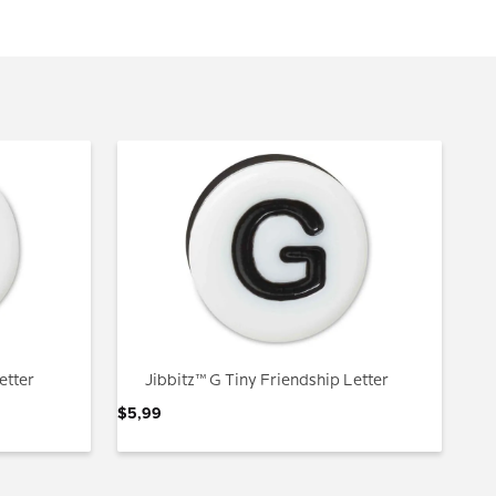
etter
Jibbitz™ G Tiny Friendship Letter
$
5
,
99