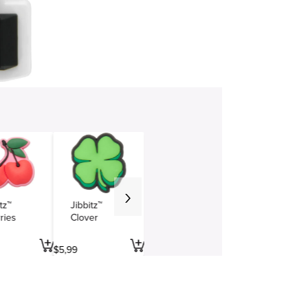
tz™
Jibbitz™
ries
Clover
$
5
,
99