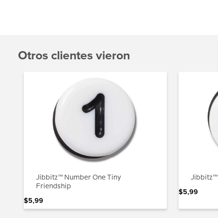
Otros clientes vieron
Jibbitz™ Number One Tiny
Jibbitz™
Friendship
$
5
,
99
$
5
,
99