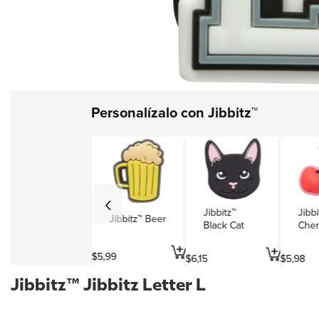
Simbolos y varios
Viajes y entretenimiento
Profesiones
Personalízalo con Jibbitz™
Jibbitz™
Jibbi
Jibbitz™ Beer
Black Cat
Cher
$
5
,
99
$
6
,
15
$
5
,
98
Jibbitz™ Jibbitz Letter L