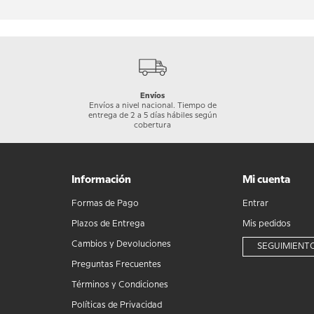
Envíos
Envíos a nivel nacional. Tiempo de
entrega de 2 a 5 días hábiles según
cobertura
Información
Mi cuenta
Formas de Pago
Entrar
Plazos de Entrega
Mis pedidos
Cambios y Devoluciones
SEGUIMIENTO
Preguntas Frecuentes
Términos y Condiciones
Políticas de Privacidad