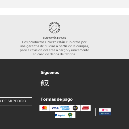
Garantía Crocs
Los productos Crocs™ están cubiertos por
una garantía de 30 días a partir de la compra,
previa revisión del área a cargo y únicamente
en caso de daños de fábrica.
Síguenos
Formas de pago
 DE MI PEDIDO