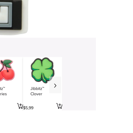
tz™
Jibbitz™
ries
Clover
$
5
,
99