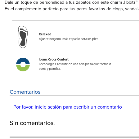
Dale un toque de personalidad a tus zapatos con este charm Jibbitz™ J
Es el complemento perfecto para tus pares favoritos de clogs, sandali
Relaxed
Ajuste holgado, más espacio para los pies.
Iconic Crocs Confort
Tecnología Crosslite en una sola pieza que forma la
suela y plantilla.
Comentarios
Por favor, inicie sesión para escribir un comentario
Sin comentarios.