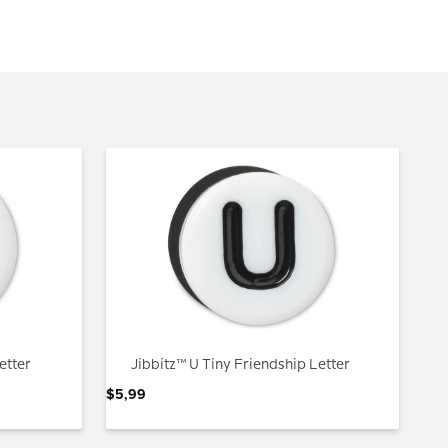
etter
Jibbitz™ U Tiny Friendship Letter
$
5
,
99