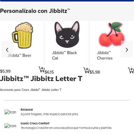
Personalízalo con Jibbitz™
Jibbitz™ Black
Jibbitz™
Jibbitz™ Beer
Cat
Cherries
$
5
,
99
$
6
,
15
$
5
,
98
Jibbitz™ Jibbitz Letter T
Accesorio para Crocs Jibbitz™ Jibbitz Letter T
Relaxed
Ajuste holgado, más espacio para los pies.
Iconic Crocs Confort
Tecnología Crosslite en una sola pieza que forma la suela y plantilla.