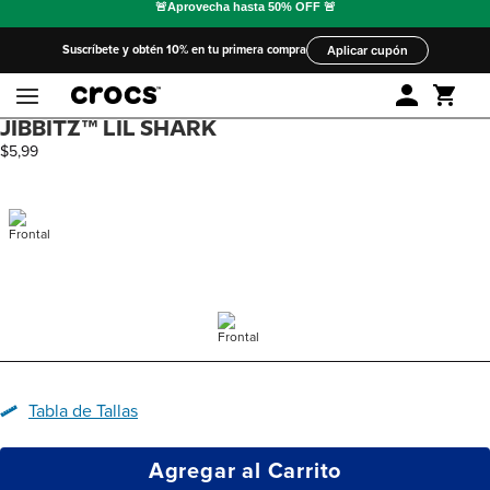
Suscríbete y obtén 10% en tu primera compra
Aplicar cupón
JIBBITZ™ LIL SHARK
$
5
,
99
Tabla de Tallas
Agregar al Carrito