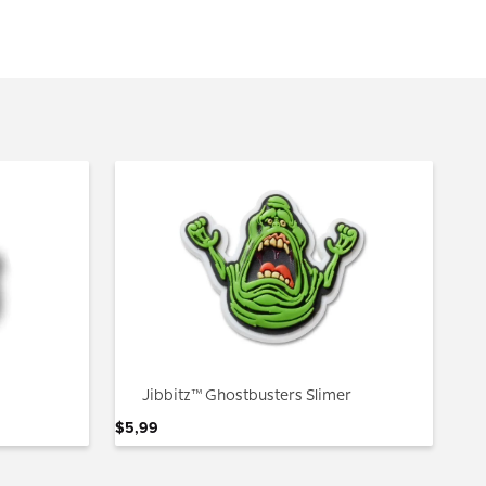
Jibbitz™ Ghostbusters Slimer
$
5
,
99