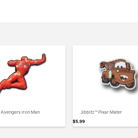
™ Avengers Iron Man
Jibbitz™ Pixar Mater
$
5
,
99