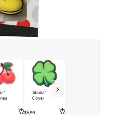
tz™
Jibbitz™
ries
Clover
$
5
,
99