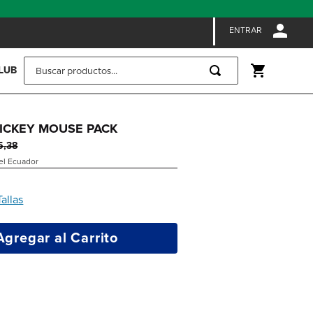
ENTRAR
Buscar productos...
LUB
MICKEY MOUSE PACK
5
,
38
 el Ecuador
Tallas
Agregar al Carrito