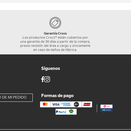
Garantía Crocs
Los productos Crocs™ están cubiertos por
una garantía de 30 días a partir de la compra,
previa revisión del área a cargo y únicamente
en caso de daños de fábrica.
Síguenos
Formas de pago
 DE MI PEDIDO