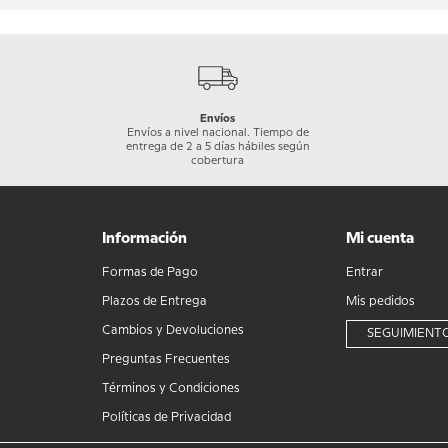
Envíos
Envíos a nivel nacional. Tiempo de
entrega de 2 a 5 días hábiles según
cobertura
Información
Mi cuenta
Formas de Pago
Entrar
Plazos de Entrega
Mis pedidos
Cambios y Devoluciones
SEGUIMIENTO
Preguntas Frecuentes
Términos y Condiciones
Políticas de Privacidad