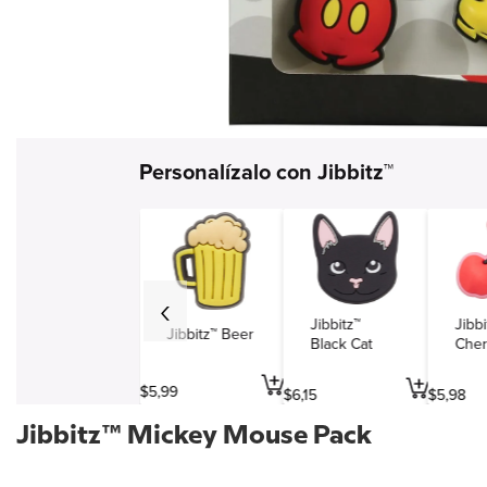
Simbolos y varios
Viajes y entretenimiento
Profesiones
Personalízalo con Jibbitz™
Jibbitz™
Jibbi
Jibbitz™ Beer
Black Cat
Cher
$
5
,
99
$
6
,
15
$
5
,
98
Jibbitz™ Mickey Mouse Pack