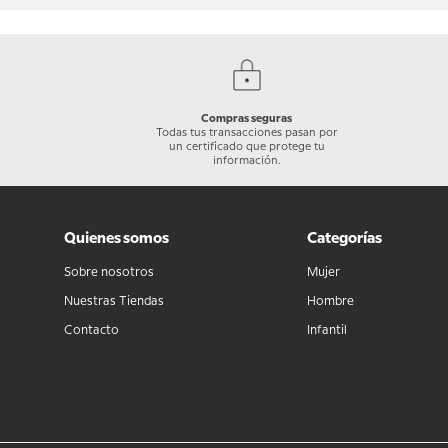
Compras seguras
Todas tus transacciones pasan por
un certificado que protege tu
información.
Quienes somos
Categorías
Sobre nosotros
Mujer
Nuestras Tiendas
Hombre
Contacto
Infantil