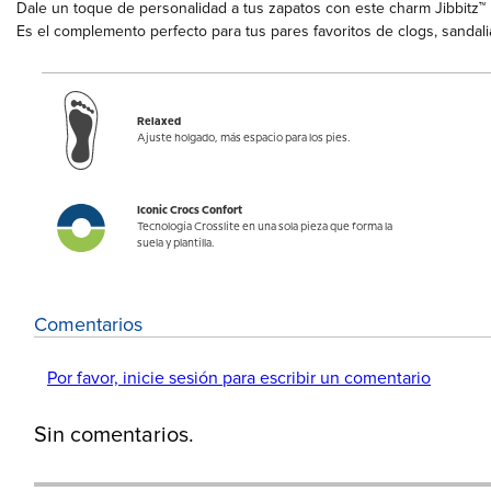
Dale un toque de personalidad a tus zapatos con este charm Jibbitz
Es el complemento perfecto para tus pares favoritos de clogs, sandali
Relaxed
Ajuste holgado, más espacio para los pies.
Iconic Crocs Confort
Tecnología Crosslite en una sola pieza que forma la
suela y plantilla.
Comentarios
Por favor, inicie sesión para escribir un comentario
Sin comentarios.