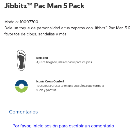
Jibbitz™ Pac Man 5 Pack
Modelo: 10007700
Dale un toque de personalidad a tus zapatos con Jibbitz™ Pac Man 5 
favoritos de clogs, sandalias y más.
Relaxed
Ajuste holgado, más espacio para los pies.
Iconic Crocs Confort
Tecnología Crosslite en una sola pieza que forma la
suela y plantilla.
Comentarios
Por favor, inicie sesión para escribir un comentario