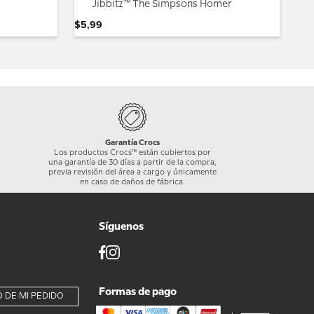
Jibbitz™ The Simpsons Homer
$
5
,
99
Garantía Crocs
Los productos Crocs™ están cubiertos por
una garantía de 30 días a partir de la compra,
previa revisión del área a cargo y únicamente
en caso de daños de fábrica.
Síguenos
Formas de pago
 DE MI PEDIDO