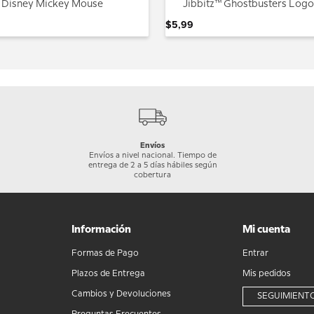
™ Disney Mickey Mouse
Jibbitz™ Ghostbusters Logo
$
5
,
99
Envíos
Envíos a nivel nacional. Tiempo de
entrega de 2 a 5 días hábiles según
cobertura
Información
Mi cuenta
Formas de Pago
Entrar
Plazos de Entrega
Mis pedidos
Cambios y Devoluciones
SEGUIMIENTO