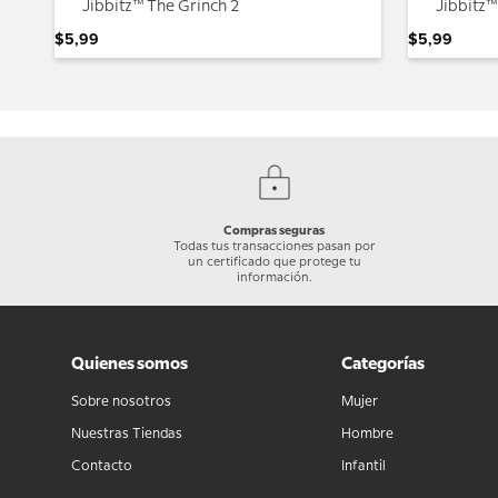
Jibbitz™ The Grinch 2
Jibbitz
$
5
,
99
$
5
,
99
Compras seguras
Todas tus transacciones pasan por
un certificado que protege tu
información.
Quienes somos
Categorías
Sobre nosotros
Mujer
Nuestras Tiendas
Hombre
Contacto
Infantil