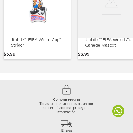
Jibbitz™ FIFA World Cup™
Jibbitz™ FIFA World Cu
Striker
Canada Mascot
$
5
,
99
$
5
,
99
Compras seguras
Todas tus transacciones pasan por
un certificado que protege tu
información.
Envíos