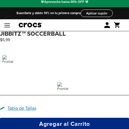
Suscríbete y obtén 10% en tu primera compra
Aplicar cupón
JIBBITZ™ SOCCERBALL
$
5
,
99
Tabla de Tallas
Agregar al Carrito