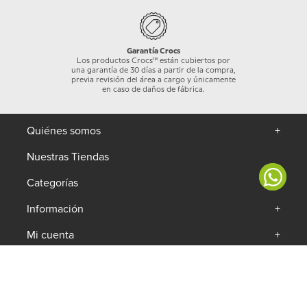
Garantía Crocs
Los productos Crocs™ están cubiertos por
una garantía de 30 días a partir de la compra,
previa revisión del área a cargo y únicamente
en caso de daños de fábrica.
Quiénes somos
+
Nuestras Tiendas
Categorías
+
Información
+
Mi cuenta
+