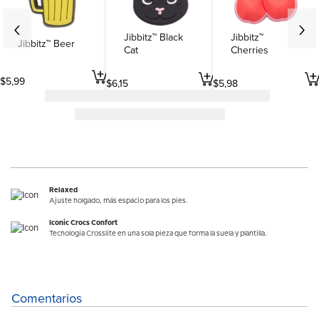
Jibbitz™ Black
Jibbitz™
Jibbitz™ Beer
Cat
Cherries
$
5
,
99
$
6
,
15
$
5
,
98
Relaxed
Ajuste holgado, más espacio para los pies.
Iconic Crocs Confort
Tecnología Crosslite en una sola pieza que forma la suela y plantilla.
Comentarios