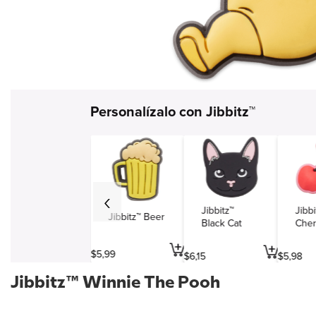
Simbolos y varios
Viajes y entretenimiento
Profesiones
Personalízalo con Jibbitz™
Jibbitz™
Jibbi
Jibbitz™ Beer
Black Cat
Cher
$
5
,
99
$
6
,
15
$
5
,
98
Jibbitz™ Winnie The Pooh