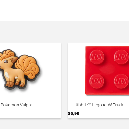
™ Pokemon Vulpix
Jibbitz™ Lego 4LW Truck
$
6
,
99