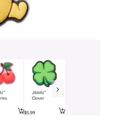
tz™
Jibbitz™
ries
Clover
$
5
,
99