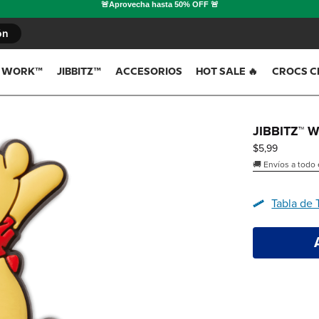
ón
T WORK™
JIBBITZ™
ACCESORIOS
HOT SALE 🔥
CROCS C
JIBBITZ™ 
Tendencias
Tendencias
Tendencias
$
5
,
99
🚚 Envíos a todo
Lanzamientos
Lanzamientos
Lanzamientos
Tabla de 