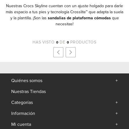
Nuestras Crocs Skyline cuentan con un ajuste holgado para darle
más espacio a tus pies y tecnología Crosslite™ que adapta la suela
y la plantilla. ¡Son las
sandalias de plataforma cómodas
que
necesitas!
HAS VISTO
DE
PRODUCTOS
0
0
Quiénes somos
+
Nuestras Tiendas
Categorías
+
Información
+
Mi cuenta
+