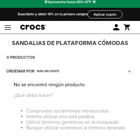
Suscríbete y obtén 10% en tu primera compra
Aplicar cupón
SANDALIAS DE PLATAFORMA CÓMODAS
0
PRODUCTOS
ORDENAR POR
MÁS RECIENTE
No se encontró ningún producto
¿Qué debo hacer?
Compruebe los términos introducidos.
Intenta utilizar una sola palabra.
Utilice términos genéricos en la búsqueda.
Busque utilizar sinónimos al término deseado.