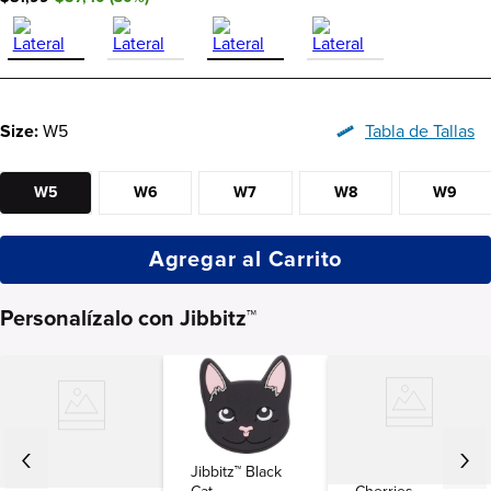
Size:
W5
Tabla de Tallas
W5
W6
W7
W8
W9
Agregar al Carrito
Personalízalo con Jibbitz™
Jibbitz™ Black
Jibbitz™
Jibbitz™ Beer