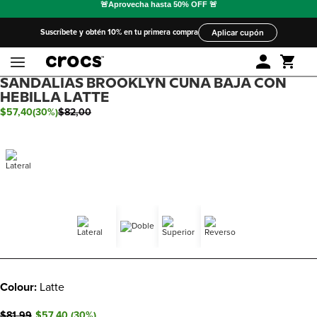
Suscríbete y obtén 10% en tu primera compra
Aplicar cupón
SANDALIAS BROOKLYN CUÑA BAJA CON
HEBILLA LATTE
$
57
,
40
(
30%
)
$
82
,
00
Colour:
Latte
$81,99
$57,40
(
30
%)