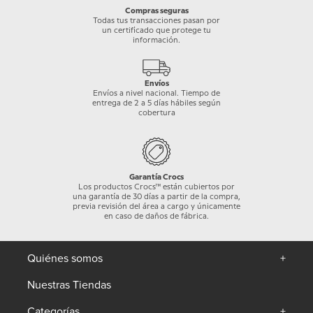
Compras seguras
Todas tus transacciones pasan por
un certificado que protege tu
información.
Envíos
Envíos a nivel nacional. Tiempo de
entrega de 2 a 5 días hábiles según
cobertura
Garantía Crocs
Los productos Crocs™ están cubiertos por
una garantía de 30 días a partir de la compra,
previa revisión del área a cargo y únicamente
en caso de daños de fábrica.
Quiénes somos
+
Nuestras Tiendas
Categorías
+