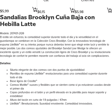
Cat
Cherries
$
5
,
99
$
6
,
15
$
5
,
98
Sandalias Brooklyn Cuña Baja con
Hebilla Latte
Modelo: 207431-2Q9
El estilo sin esfuerzo, la comodidad superior durante todo el día y la versatilidad en el
guardarropa se combinan en la Colección Crocs Brooklyn. Con la innovadora tecnología de
espuma LiteRide™ en su interior, porque nunca deberías tener que elegir entre lucir y sentirte lo
mejor posible. Las dos correas ajustables del Brooklyn Sandal Low Wedge te ofrecen un
excelente ajuste y un estilo versátil. La construcción ligera de Crocs Brooklyn y su revolucionaria
tecnología de confort te permiten moverte con confianza del trabajo al ocio sin complicaciones.
Detalles:
Silueta elegante de dos correas con dos puntos de ajustabilidad
Plantillas de espuma LiteRide™ revolucionarias para una comodidad superior durante
todo el día
Base ligera de Croslite™
Correas Matlite™ suaves y flexibles que se sienten como si ya estuvieran usadas desde
el primer día
Copas profundas en el talón y un perfil elevado en la plantilla para mayor soporte y
estabilidad
Altura del tacón en cuña de 1.9 pulgadas / 47mm
LiteRide™: Revolucionario. Suavidad envolvente. Comodidad innovadora.