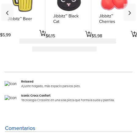
Jibbitz™ Black
Jibbitz™
Jibbitz™ Beer
Cat
Cherries
$
5
,
99
$
6
,
15
$
5
,
98
Relaxed
Ajuste holgado, más espacio para los pies.
Iconic Crocs Confort
Tecnología Crosslite en una sola pieza que forma la suela y plantilla.
Comentarios