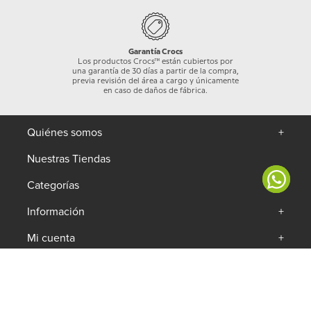
Garantía Crocs
Los productos Crocs™ están cubiertos por
una garantía de 30 días a partir de la compra,
previa revisión del área a cargo y únicamente
en caso de daños de fábrica.
Quiénes somos
+
Nuestras Tiendas
Categorías
+
Información
+
Mi cuenta
+