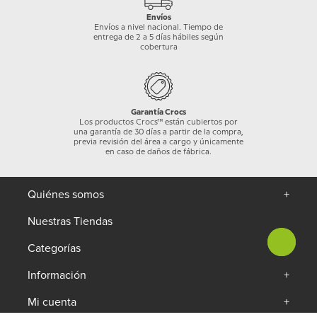
Envíos
Envíos a nivel nacional. Tiempo de
entrega de 2 a 5 días hábiles según
cobertura
Garantía Crocs
Los productos Crocs™ están cubiertos por
una garantía de 30 días a partir de la compra,
previa revisión del área a cargo y únicamente
en caso de daños de fábrica.
Quiénes somos
+
Nuestras Tiendas
Categorías
+
Información
+
Mi cuenta
+