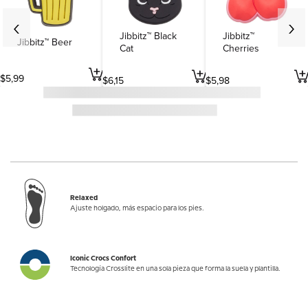
Jibbitz™ Black
Jibbitz™
Jibbitz™ Beer
Cat
Cherries
$
5
,
99
$
6
,
15
$
5
,
98
Relaxed
Ajuste holgado, más espacio para los pies.
Iconic Crocs Confort
Tecnología Crosslite en una sola pieza que forma la suela y plantilla.