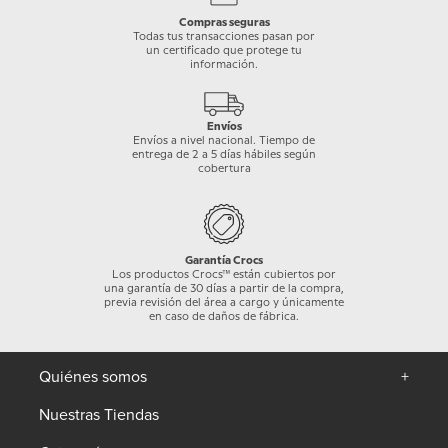
Compras seguras
Todas tus transacciones pasan por
un certificado que protege tu
información.
Envíos
Envíos a nivel nacional. Tiempo de
entrega de 2 a 5 días hábiles según
cobertura
Garantía Crocs
Los productos Crocs™ están cubiertos por
una garantía de 30 días a partir de la compra,
previa revisión del área a cargo y únicamente
en caso de daños de fábrica.
Quiénes somos
+
Nuestras Tiendas