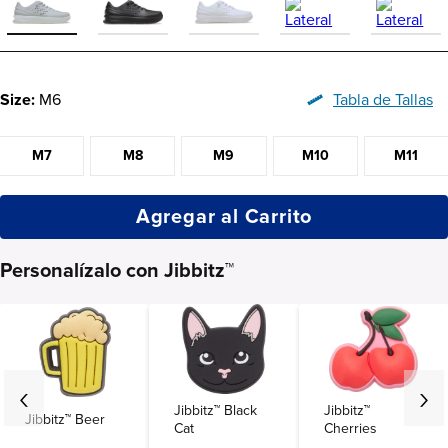
Size:
M6
Tabla de Tallas
M7
M8
M9
M10
M11
Agregar al Carrito
Personalízalo con Jibbitz™
Jibbitz™ Black
Jibbitz™
Jibbitz™ Beer
Cat
Cherries