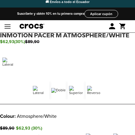
Suscríbete y obtén 10% en tu primera compra
Aplicar cupón
INMOTION PACER M ATMOSPHERE/WHITE
$
62
,
93
(
30%
)
$
89
,
90
Colour:
Atmosphere/White
$89,90
$62,93
(
30
%)