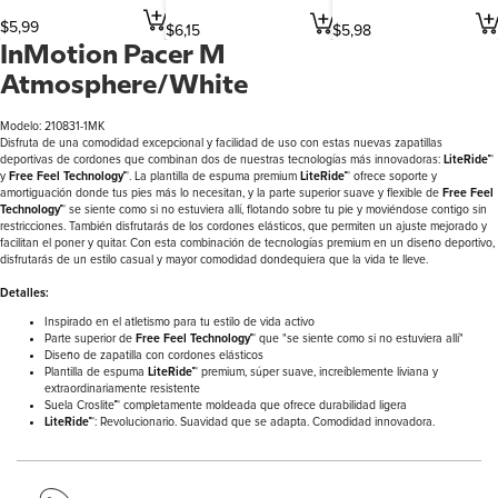
$
5
,
99
$
6
,
15
$
5
,
98
InMotion Pacer M
Atmosphere/White
Modelo: 210831-1MK
Disfruta de una comodidad excepcional y facilidad de uso con estas nuevas zapatillas
deportivas de cordones que combinan dos de nuestras tecnologías más innovadoras:
LiteRide™
y
Free Feel Technology™
. La plantilla de espuma premium
LiteRide™
ofrece soporte y
amortiguación donde tus pies más lo necesitan, y la parte superior suave y flexible de
Free Feel
Technology™
se siente como si no estuviera allí, flotando sobre tu pie y moviéndose contigo sin
restricciones. También disfrutarás de los cordones elásticos, que permiten un ajuste mejorado y
facilitan el poner y quitar. Con esta combinación de tecnologías premium en un diseño deportivo,
disfrutarás de un estilo casual y mayor comodidad dondequiera que la vida te lleve.
Detalles:
Inspirado en el atletismo para tu estilo de vida activo
Parte superior de
Free Feel Technology™
que "se siente como si no estuviera allí"
Diseño de zapatilla con cordones elásticos
Plantilla de espuma
LiteRide™
premium, súper suave, increíblemente liviana y
extraordinariamente resistente
Suela Croslite™ completamente moldeada que ofrece durabilidad ligera
LiteRide™
: Revolucionario. Suavidad que se adapta. Comodidad innovadora.