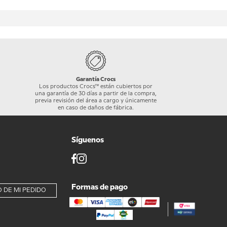
Garantía Crocs
Los productos Crocs™ están cubiertos por
una garantía de 30 días a partir de la compra,
previa revisión del área a cargo y únicamente
en caso de daños de fábrica.
Síguenos
Formas de pago
 DE MI PEDIDO