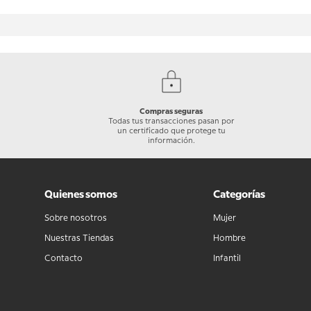
Compras seguras
Todas tus transacciones pasan por
un certificado que protege tu
información.
Quienes somos
Categorías
Sobre nosotros
Mujer
Nuestras Tiendas
Hombre
Contacto
Infantil