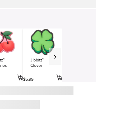
tz™
Jibbitz™
ries
Clover
$
5
,
99