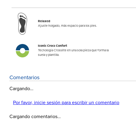
Relaxed
Ajuste holgado, más espacio para los pies.
Iconic Crocs Confort
Tecnología Crosslite en una sola pieza que forma la
suela y plantilla.
Comentarios
Cargando…
Por favor, inicie sesión para escribir un comentario
Cargando comentarios…