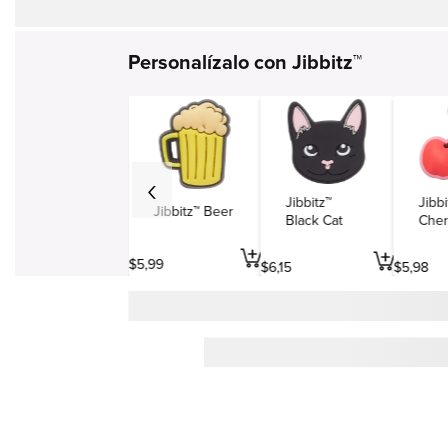
Personalízalo con Jibbitz™
Jibbitz™
Jibbi
Jibbitz™ Beer
Black Cat
Cher
$
5
,
99
$
6
,
15
$
5
,
98