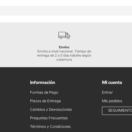
Envíos
Envíos a nivel nacional. Tiempo de
entrega de 2 a 5 días hábiles según
cobertura
Información
Mi cuenta
Formas de Pago
Entrar
Plazos de Entrega
Mis pedidos
Cambios y Devoluciones
SEGUIMIENTO
Preguntas Frecuentes
Términos y Condiciones