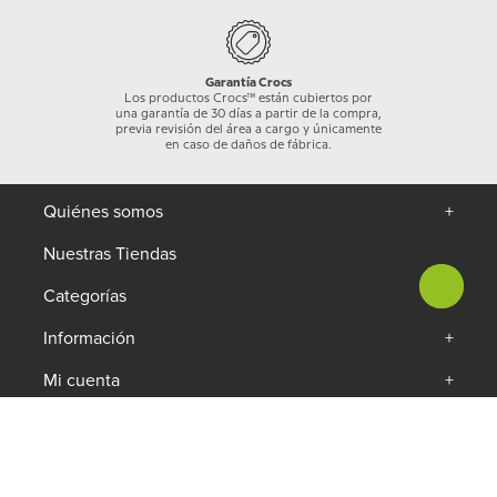
Garantía Crocs
Los productos Crocs™ están cubiertos por
una garantía de 30 días a partir de la compra,
previa revisión del área a cargo y únicamente
en caso de daños de fábrica.
Quiénes somos
+
Nuestras Tiendas
Categorías
+
Información
+
Mi cuenta
+