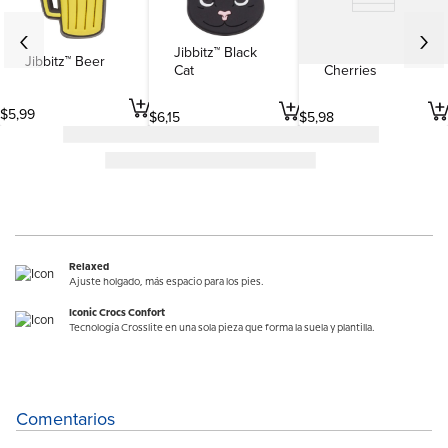
Jibbitz™ Black
Jibbitz™
Jibbitz™ Beer
Cat
Cherries
$
5
,
99
$
6
,
15
$
5
,
98
Relaxed
Ajuste holgado, más espacio para los pies.
Iconic Crocs Confort
Tecnología Crosslite en una sola pieza que forma la suela y plantilla.
Comentarios