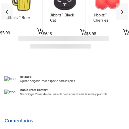
Jibbitz™ Black
Jibbitz™
Jibbitz™ Beer
Cat
Cherries
$
5
,
99
$
6
,
15
$
5
,
98
Relaxed
Ajuste holgado, más espacio para los pies.
Iconic Crocs Confort
Tecnología Crosslite en una sola pieza que forma la suela y plantilla.
Comentarios