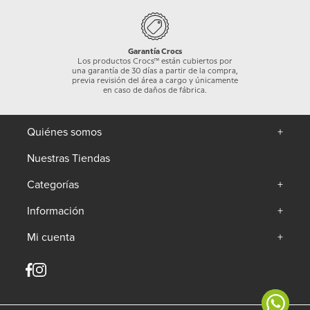
Garantía Crocs
Los productos Crocs™ están cubiertos por
una garantía de 30 días a partir de la compra,
previa revisión del área a cargo y únicamente
en caso de daños de fábrica.
Quiénes somos
+
Nuestras Tiendas
Categorías
+
Información
+
Mi cuenta
+