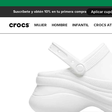
Suscríbete y obtén 10% en tu primera compra
Aplicar cup
MUJER
HOMBRE
INFANTIL
CROCS A
Estilo
Estilo
Niña
Colección
Colección
Niño
Colección
Colección
Colecciones
Pouch bag
Zuecos
Unisex
Packs
Zuecos
Zuecos
Zuecos
Classic
Classic
Classic
Sandalia
Mujer
Comidas & Bebidas
Sandalias
Sandalias
Sandalia
Crocband
Crocband
Crocband
Zapatos
Deportes
Flats
Mocasines
Zapatos
Brooklyn
Echo
Baya
Fantasía
Plataforma
Zapato
Miami
No Hand´s
Fisherman
Girls
Zapato
Slides
Getaway
InMotion
Letras y números
Slides
Crocs at work
Swiftwater
Yukon
Personajes
Crocs at work
Bae
Swiftwater
Plantas y animales
Crocs At Work
Crocs At Work