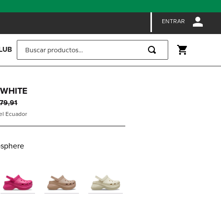
ENTRAR
Buscar productos...
LUB
 WHITE
79
,
91
 el Ecuador
sphere