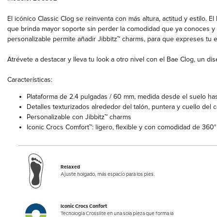
El icónico Classic Clog se reinventa con más altura, actitud y estilo. 
que brinda mayor soporte sin perder la comodidad que ya conoces y
personalizable permite añadir Jibbitz™ charms, para que expreses tu es
Atrévete a destacar y lleva tu look a otro nivel con el Bae Clog, un d
Características:
Plataforma de 2.4 pulgadas / 60 mm, medida desde el suelo has
Detalles texturizados alrededor del talón, puntera y cuello del 
Personalizable con Jibbitz™ charms
Iconic Crocs Comfort™: ligero, flexible y con comodidad de 360°
Relaxed
Ajuste holgado, más espacio para los pies.
Iconic Crocs Confort
Tecnología Crosslite en una sola pieza que forma la