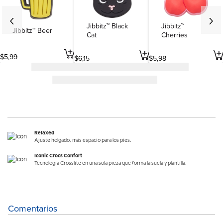
Jibbitz™ Black
Jibbitz™
Jibbitz™ Beer
Cat
Cherries
$
5
,
99
$
6
,
15
$
5
,
98
Relaxed
Ajuste holgado, más espacio para los pies.
Iconic Crocs Confort
Tecnología Crosslite en una sola pieza que forma la suela y plantilla.
Comentarios