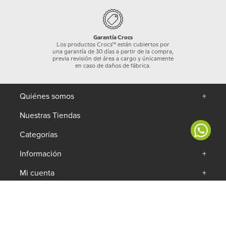
Garantía Crocs
Los productos Crocs™ están cubiertos por
una garantía de 30 días a partir de la compra,
previa revisión del área a cargo y únicamente
en caso de daños de fábrica.
Quiénes somos
+
Nuestras Tiendas
Categorías
+
Información
+
Mi cuenta
+