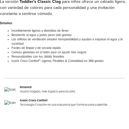
La versión
Toddler's Classic Clog
para niños ofrece un calzado ligero,
con variedad de colores para cada personalidad y una invitación
constante a sentirse cómodo.
Detalles:
Increíblemente ligeros y divertidos de llevar
Resistente al agua y polvo; pesa sólo gramos
Los orificios de ventilación añaden transpirabilidad y ayudan a expulsar el agua y la
suciedad
Fáciles de limpiar y de secado rápido
Correas giratorias en el talón para un ajuste más seguro
Personalizables con tus Jibbitz favoritos
Iconic Crocs Comfort™: Ligeros, Flexibles & Comodidad en 360 grados
Relaxed
Ajuste holgado, más espacio para los pies.
Iconic Crocs Confort
Tecnología Crosslite en una sola pieza que forma la suela y plantilla.