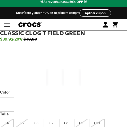
Suscríbete y obtén 10% en tu primera compra
Aplicar cupón
CLASSIC CLOG T FIELD GREEN
$
39
,
92
(
20%
)
$
49
,
90
Color
Talla
C4
C5
C6
C7
C8
C9
C10