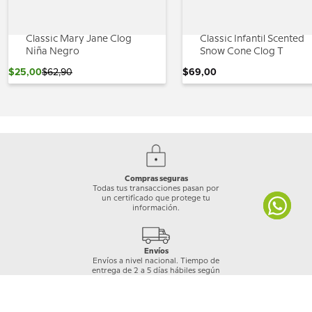
Classic Mary Jane Clog
Classic Infantil Scented
Niña Negro
Snow Cone Clog T
$
25
,
00
$
62
,
90
$
69
,
00
Compras seguras
Todas tus transacciones pasan por
un certificado que protege tu
información.
Envíos
Envíos a nivel nacional. Tiempo de
entrega de 2 a 5 días hábiles según
cobertura