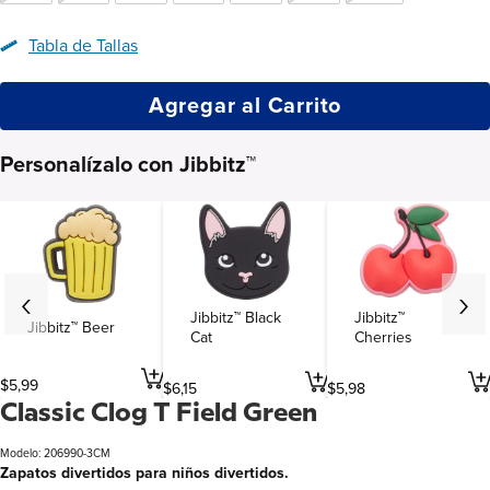
Tabla de Tallas
Agregar al Carrito
Personalízalo con Jibbitz™
Jibbitz™ Black
Jibbitz™
Jibbitz™ Beer
Cat
Cherries
$
5
,
99
$
6
,
15
$
5
,
98
Classic Clog T Field Green
Modelo: 206990-3CM
Zapatos divertidos para niños divertidos.