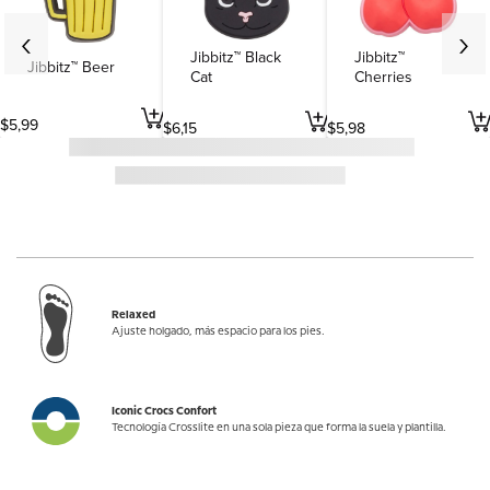
Jibbitz™ Black
Jibbitz™
Jibbitz™ Beer
Cat
Cherries
$
5
,
99
$
6
,
15
$
5
,
98
Relaxed
Ajuste holgado, más espacio para los pies.
Iconic Crocs Confort
Tecnología Crosslite en una sola pieza que forma la suela y plantilla.