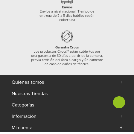
Envíos
Envíos a nivel nacional. Tiempo de
entrega de 2 a 5 días hábiles según
cobertura
Garantía Crocs
Los productos Crocs™ están cubiertos por
una garantía de 30 días a partir de la compra,
previa revisión del área a cargo y únicamente
en caso de daños de fábrica.
Quiénes somos
+
Nuestras Tiendas
Categorías
+
Información
+
Mi cuenta
+