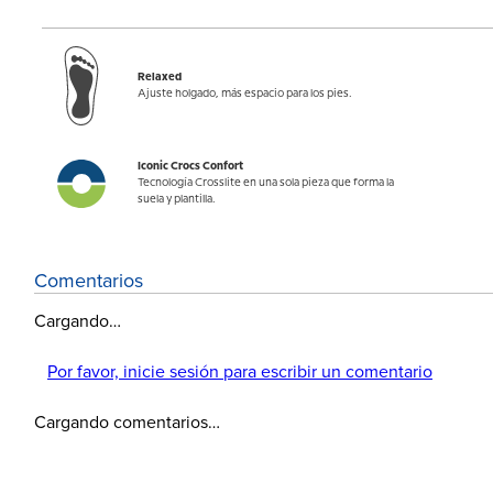
Relaxed
Ajuste holgado, más espacio para los pies.
Iconic Crocs Confort
Tecnología Crosslite en una sola pieza que forma la
suela y plantilla.
Comentarios
Cargando…
Por favor, inicie sesión para escribir un comentario
Cargando comentarios…