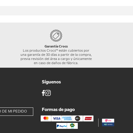
Garantía Crocs
Los productos Crocs™ están cubiertos por
una garantía de 30 días a partir de la compra,
previa revisión del área a cargo y únicamente
en caso de daños de fábrica.
Síguenos
Formas de pago
 DE MI PEDIDO