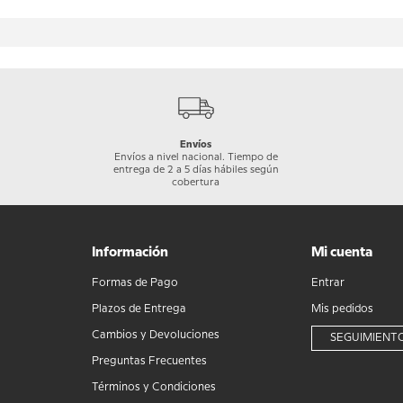
Envíos
Envíos a nivel nacional. Tiempo de
entrega de 2 a 5 días hábiles según
cobertura
Información
Mi cuenta
Formas de Pago
Entrar
Plazos de Entrega
Mis pedidos
Cambios y Devoluciones
SEGUIMIENTO
Preguntas Frecuentes
Términos y Condiciones