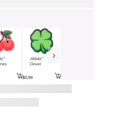
tz™
Jibbitz™
ries
Clover
$
5
,
99