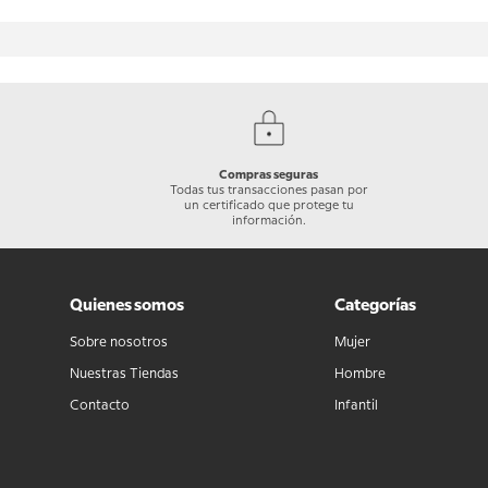
Compras seguras
Todas tus transacciones pasan por
un certificado que protege tu
información.
Quienes somos
Categorías
Sobre nosotros
Mujer
Nuestras Tiendas
Hombre
Contacto
Infantil