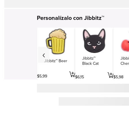
Personalízalo con Jibbitz™
Jibbitz™
Jibbi
Jibbitz™ Beer
Black Cat
Cher
$
5
,
99
$
6
,
15
$
5
,
98