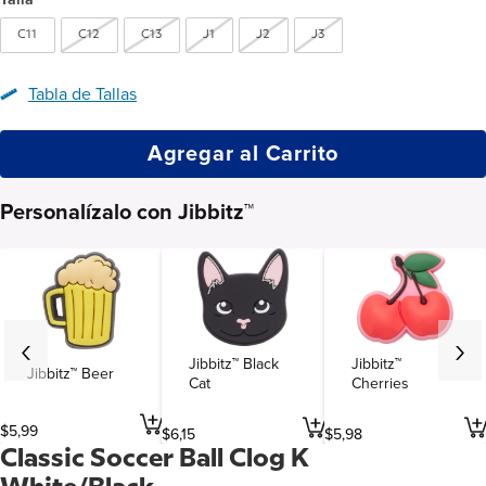
C11
C12
C13
J1
J2
J3
Tabla de Tallas
Agregar al Carrito
Personalízalo con Jibbitz™
Jibbitz™ Black
Jibbitz™
Jibbitz™ Beer
Cat
Cherries
$
5
,
99
$
6
,
15
$
5
,
98
Classic Soccer Ball Clog K