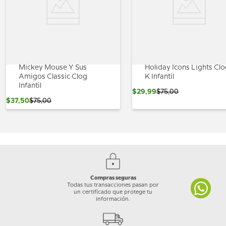
Mickey Mouse Y Sus
Holiday Icons Lights Cl
Amigos Classic Clog
K Infantil
Infantil
$
29
,
99
$
75
,
00
$
37
,
50
$
75
,
00
Compras seguras
Todas tus transacciones pasan por
un certificado que protege tu
información.