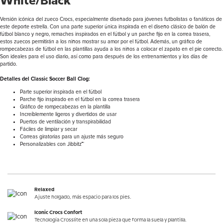
White/Black
Versión icónica del zueco Crocs, especialmente diseñado para jóvenes futbolistas o fanáticos de
este deporte estrella. Con una parte superior única inspirada en el diseño clásico de balón de
fútbol blanco y negro, remaches inspirados en el fútbol y un parche fijo en la correa trasera,
estos zuecos permitirán a los niños mostrar su amor por el fútbol. Además, un gráfico de
rompecabezas de fútbol en las plantillas ayuda a los niños a colocar el zapato en el pie correcto.
Son ideales para el uso diario, así como para después de los entrenamientos y los días de
partido.
Detalles del Classic Soccer Ball Clog:
Parte superior inspirada en el fútbol
Parche fijo inspirado en el fútbol en la correa trasera
Gráfico de rompecabezas en la plantilla
Increíblemente ligeros y divertidos de usar
Puertos de ventilación y transpirabilidad
Fáciles de limpiar y secar
Correas giratorias para un ajuste más seguro
Personalizables con Jibbitz™
Relaxed
Ajuste holgado, más espacio para los pies.
Iconic Crocs Confort
Tecnología Crosslite en una sola pieza que forma la suela y plantilla.