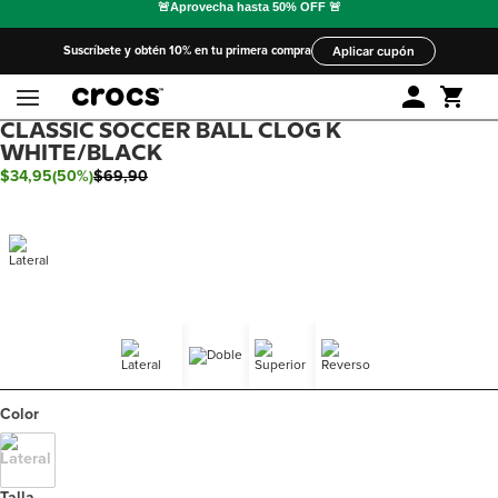
Suscríbete y obtén 10% en tu primera compra
Aplicar cupón
CLASSIC SOCCER BALL CLOG K
WHITE/BLACK
$
34
,
95
(
50%
)
$
69
,
90
Color
Talla