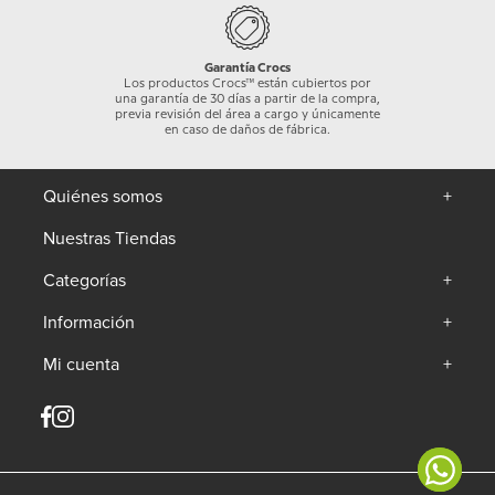
Garantía Crocs
Los productos Crocs™ están cubiertos por
una garantía de 30 días a partir de la compra,
previa revisión del área a cargo y únicamente
en caso de daños de fábrica.
Quiénes somos
+
Nuestras Tiendas
Categorías
+
Información
+
Mi cuenta
+