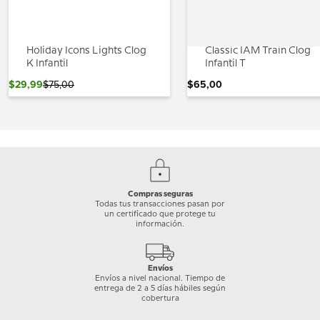
Holiday Icons Lights Clog
Classic IAM Train Clog
K Infantil
Infantil T
$
29
,
99
$
75
,
00
$
65
,
00
Compras seguras
Todas tus transacciones pasan por
un certificado que protege tu
información.
Envíos
Envíos a nivel nacional. Tiempo de
entrega de 2 a 5 días hábiles según
cobertura