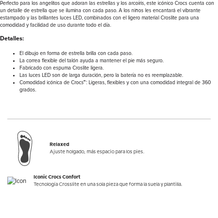
Perfecto para los angelitos que adoran las estrellas y los arcoíris, este icónico Crocs cuenta con
un detalle de estrella que se ilumina con cada paso. A los niños les encantará el vibrante
estampado y las brillantes luces LED, combinados con el ligero material Croslite para una
comodidad y facilidad de uso durante todo el día.
Detalles:
El dibujo en forma de estrella brilla con cada paso.
La correa flexible del talón ayuda a mantener el pie más seguro.
Fabricado con espuma Croslite ligera.
Las luces LED son de larga duración, pero la batería no es reemplazable.
Comodidad icónica de Crocs™: Ligeras, flexibles y con una comodidad integral de 360
grados.
Relaxed
Ajuste holgado, más espacio para los pies.
Iconic Crocs Confort
Tecnología Crosslite en una sola pieza que forma la suela y plantilla.