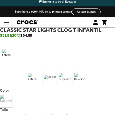
Suscríbete y obtén 10% en tu primera compra
Aplicar cupón
CLASSIC STAR LIGHTS CLOG T INFANTIL
$
51
,
91
(
20%
)
$
64
,
89
Color
Talla