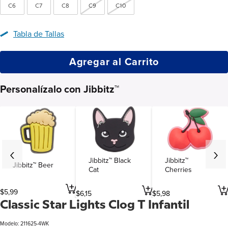
C6
C7
C8
C9
C10
Tabla de Tallas
Agregar al Carrito
Personalízalo con Jibbitz™
Jibbitz™ Black
Jibbitz™
Jibbitz™ Beer
Cat
Cherries
$
5
,
99
$
6
,
15
$
5
,
98
Classic Star Lights Clog T Infantil
Modelo: 211625-4WK