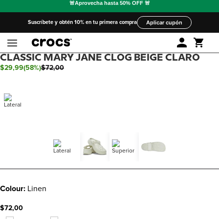
Suscríbete y obtén 10% en tu primera compra
Aplicar cupón
CLASSIC MARY JANE CLOG BEIGE CLARO
$
29
,
99
(
58%
)
$
72
,
00
Colour:
Linen
$72,00