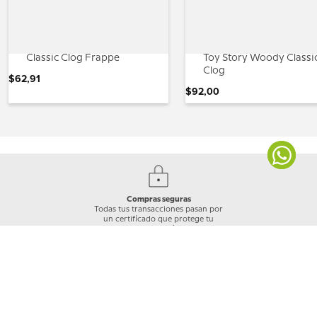
Classic Clog Frappe
Toy Story Woody Classi
Clog
$
62
,
91
$
92
,
00
Compras seguras
Todas tus transacciones pasan por
un certificado que protege tu
información.
Envíos
Envíos a nivel nacional. Tiempo de
entrega de 2 a 5 días hábiles según
cobertura