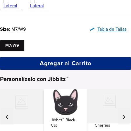
Size:
M7/W9
Tabla de Tallas
M7/W9
Agregar al Carrito
Personalízalo con Jibbitz™
Jibbitz™ Black
Jibbitz™
Jibbitz™ Beer
Cat
Cherries