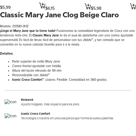
$
5
,
99
$
6
,
15
$
5
,
98
Classic Mary Jane Clog Beige Claro
Modelo: 210581-0HZ
¡Llegó el Mary Jane que lo tiene todo!
Fusionamos la comodidad legendaria de Crocs con una
tendencia retro-chic. El
Classic Mary Jane
te da el
look
de plataforma con una correa ajustable
superversátil. Es fácil de llevar, fácil de personalizar con tus Jibbitz™, y tan cómodo que se
convertirá en tu nuevo calzado favorito para ir a la moda.
Detalles:
Parte superior de estilo Mary Jane
Correa frontal ajustable con hebilla
Altura del tacón elevado de 59 mm
Personalizable con Jibbitz™
Iconic Crocs Comfort™
: Liviano. Flexible. Comodidad en 360 grados.
Relaxed
Ajuste holgado, más espacio para los pies.
Iconic Crocs Confort
Tecnología Crosslite en una sola pieza que forma la suela y plantilla.